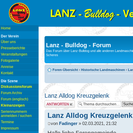
Home
Der Verein
Über uns
Lanz - Bulldog - Forum
Presseberichte
Das Forum über Lanz-Bulldog und alle anderen Landmaschin
Veranstaltungen
Scheres
Fotogalerie
Anreise
Foren-Übersicht
‹
Historische Landmaschinen
‹
La
Kontakt
Die Szene
Diskussionsforum
Forum Archiv
Lanz Alldog Kreuzgelenk
Forum (englisch)
Antwort erstellen
Kleinanzeigen
Seriennummern
Lanz Alldog Kreuzgelenk
anmelden / suchen
Termine
von
Fadinger
» 02.03.2021, 21:32
Impressum
Hallo liebe Forengemeinde,