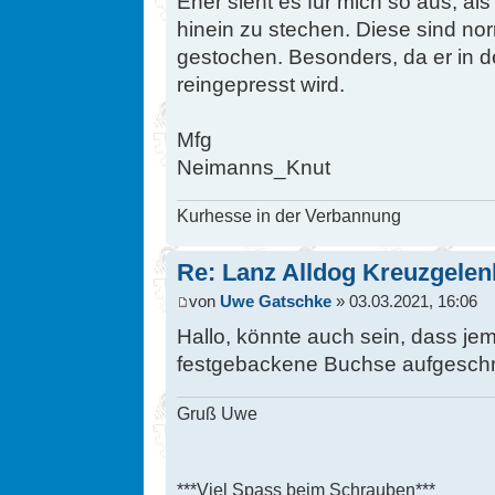
Eher sieht es für mich so aus, als
hinein zu stechen. Diese sind no
gestochen. Besonders, da er in de
reingepresst wird.
Mfg
Neimanns_Knut
Kurhesse in der Verbannung
Re: Lanz Alldog Kreuzgelen
von
Uwe Gatschke
» 03.03.2021, 16:06
Hallo, könnte auch sein, dass jem
festgebackene Buchse aufgeschni
Gruß Uwe
***Viel Spass beim Schrauben***