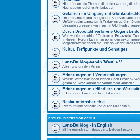
Hier können alle Themen diskutiert werden, die sic
Nachbauten jeglicher Art befassen.
Gefahren im Umgang mit Glühkopfschl
Unachtsamkeit und mangelnder Sachverstand haben 
Unfällen beim Umgang mit Traktoren geführt. Diese
Beispiele zu zeigen, wie man mit Glühkopfschlepp
Durch Diebstahl verlorene Gegenstände
Was wurde gestohlen? Traktoren, Ersatzteile, Zube
In diesem Forum kann man abhanden gekommene 
Möglicherweise finden die Teile so wieder ihren re
Kultur, Treffpunkte und Sonstiges
Lanz-Bulldog-Verein 'West' e.V.
Alles rund um den Verein
Erfahrungen mit Veranstaltungen
Welche Veranstaltungen lohnen einen Besuch? We
gemacht? Was sollten die Veranstalter ändern?
Erfahrungen mit Händlern und Werkstät
Erfahrungen kann man hier diskutieren
Restaurationsberichte
Restaurationsberichte von euren Maschinen
ENGLISH DISCUSSION GROUP
Lanz-Bulldog - in English
all the english stuff about Lanz Bulldog tractors