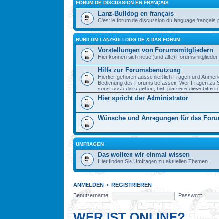
FORUM DE DISCUSSION EN FRANÇAIS
Lanz-Bulldog en français
C'est le forum de discussion du language français 
RUND UM LANZBULLDOG.DE & DAS FORUM
Vorstellungen von Forumsmitgliedern
Hier können sich neue (und alte) Forumsmitglieder 
Hilfe zur Forumsbenutzung
Hierher gehören ausschließlich Fragen und Anmerku
Bedienung des Forums befassen. Wer Fragen zu S
sonst noch dazu gehört, hat, platziere diese bitte i
Hier spricht der Administrator
Wünsche und Anregungen für das For
UMFRAGEN
Das wollten wir einmal wissen
Hier finden Sie Umfragen zu aktuellen Themen.
ANMELDEN
•
REGISTRIEREN
Benutzername:
Passwort:
WER IST ONLINE?