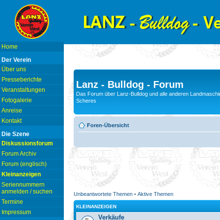
Home
Der Verein
Über uns
Presseberichte
Lanz - Bulldog - Forum
Veranstaltungen
Das Forum über Lanz-Bulldog und alle anderen Landmaschin
Fotogalerie
Scheres
Anreise
Kontakt
Foren-Übersicht
Die Szene
Diskussionsforum
Forum Archiv
Forum (englisch)
Kleinanzeigen
Seriennummern
anmelden / suchen
Unbeantwortete Themen
•
Aktive Themen
Termine
KLEINANZEIGEN
Impressum
Verkäufe