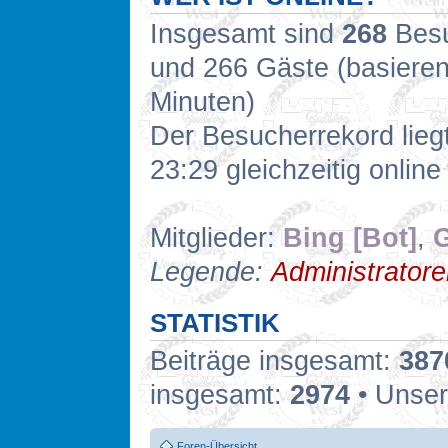
Insgesamt sind
268
Besuc
und 266 Gäste (basieren
Minuten)
Der Besucherrekord lieg
23:29 gleichzeitig online
Mitglieder:
Bing [Bot]
,
G
Legende:
Administrator
STATISTIK
Beiträge insgesamt:
387
insgesamt:
2974
• Unser
Foren-Übersicht