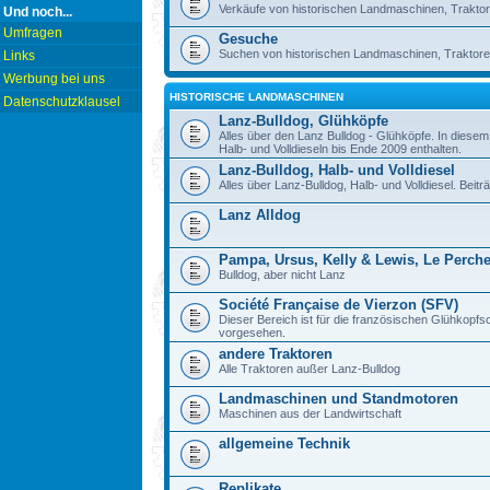
Verkäufe von historischen Landmaschinen, Traktor
Und noch...
Umfragen
Gesuche
Suchen von historischen Landmaschinen, Traktore
Links
Werbung bei uns
HISTORISCHE LANDMASCHINEN
Datenschutzklausel
Lanz-Bulldog, Glühköpfe
Alles über den Lanz Bulldog - Glühköpfe. In diese
Halb- und Volldieseln bis Ende 2009 enthalten.
Lanz-Bulldog, Halb- und Volldiesel
Alles über Lanz-Bulldog, Halb- und Volldiesel. Beitr
Lanz Alldog
Pampa, Ursus, Kelly & Lewis, Le Perch
Bulldog, aber nicht Lanz
Société Française de Vierzon (SFV)
Dieser Bereich ist für die französischen Glühkop
vorgesehen.
andere Traktoren
Alle Traktoren außer Lanz-Bulldog
Landmaschinen und Standmotoren
Maschinen aus der Landwirtschaft
allgemeine Technik
Replikate