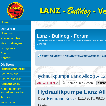
Home
Der Verein
Über uns
Lanz - Bulldog - Forum
Presseberichte
Das Forum über Lanz-Bulldog und alle anderen Landmaschin
Veranstaltungen
Scheres
Fotogalerie
Anreise
Foren-Übersicht
‹
Historische Landmaschinen
‹
La
Kontakt
Die Szene
Diskussionsforum
Forum Archiv
Hydraulikpumpe Lanz Alldog A 1
Forum (englisch)
Antwort erstellen
Kleinanzeigen
Seriennummern
Hydraulikpumpe Lanz All
anmelden / suchen
Termine
von
Neimanns_Knut
» 11.10.2019, 08:26
Impressum
Moin,