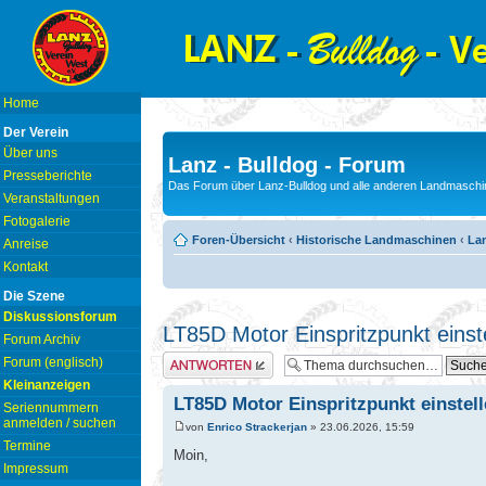
Home
Der Verein
Über uns
Lanz - Bulldog - Forum
Presseberichte
Das Forum über Lanz-Bulldog und alle anderen Landmaschin
Veranstaltungen
Fotogalerie
Foren-Übersicht
‹
Historische Landmaschinen
‹
La
Anreise
Kontakt
Die Szene
Diskussionsforum
LT85D Motor Einspritzpunkt einst
Forum Archiv
Antwort erstellen
Forum (englisch)
Kleinanzeigen
LT85D Motor Einspritzpunkt einstel
Seriennummern
anmelden / suchen
von
Enrico Strackerjan
» 23.06.2026, 15:59
Termine
Moin,
Impressum