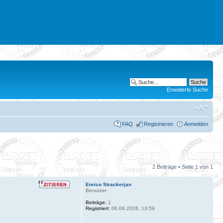
Erweiterte Suche
FAQ
Registrieren
Anmelden
2 Beiträge • Seite
1
von
1
Enrico Strackerjan
Benutzer
Beiträge:
1
Registriert:
06.06.2026, 13:59