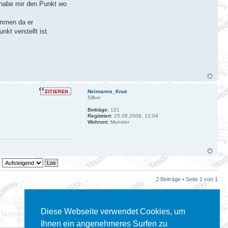
 habe mir den Punkt wo
ommen da er
kt verstellt ist.
Neimanns_Knut
Silber
Beiträge:
121
Registriert:
25.08.2008, 12:04
Wohnort:
Munster
2 Beiträge • Seite
1
von
1
Gehe zu:
Diese Webseite verwendet Cookies, um
Ihnen ein angenehmeres Surfen zu