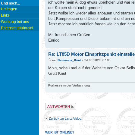
ich wollte mein Alldog etwas überholen und war l
Und noch...
der Kolben steht nicht gemerkt.
Umfragen
Jetzt wollte ich wieder alles anbauen und starte
Links
Luft,Kompression und Diesel bekommt und ein rich
Werbung bei uns
Jetzt möchte ich natürlich fragen wie ich den rich
Datenschutzklausel
Mit freundlichen Grüßen
Enrico
Re: LT85D Motor Einspritzpunkt einstell
von
Neimanns_Knut
» 24.06.2026, 07:05
Moin, schau mal auf der Website von Oskar Sellsc
Gruß Knut
Kurhesse in der Verbannung
Antwort erstellen
Zurück zu Lanz Alldog
WER IST ONLINE?