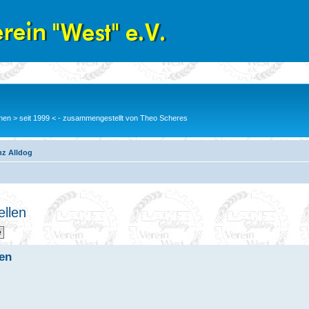
en > seit 1999 < - zusammengestellt von Theo Scheres
nz Alldog
ellen
len