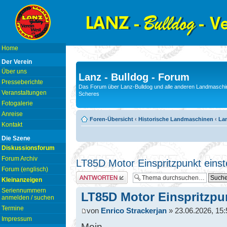
Home
Der Verein
Über uns
Lanz - Bulldog - Forum
Presseberichte
Das Forum über Lanz-Bulldog und alle anderen Landmaschin
Veranstaltungen
Scheres
Fotogalerie
Anreise
Foren-Übersicht
‹
Historische Landmaschinen
‹
La
Kontakt
Die Szene
Diskussionsforum
Forum Archiv
LT85D Motor Einspritzpunkt einst
Forum (englisch)
Antwort erstellen
Kleinanzeigen
Seriennummern
LT85D Motor Einspritzpun
anmelden / suchen
Termine
von
Enrico Strackerjan
» 23.06.2026, 15:
Impressum
Moin,