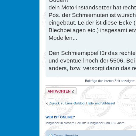
dein Motorinstandsetzer hat rech
Pos. der Schmiernuten ist wurscht
eingebaut. Leider ist diese Ecke (
Blechbeilagen etc.) insgesamt et
Modellen...
Den Schmiernippel für das rechte
und eventuell noch der 5506. Bei 
anders, bzw. versorgt dann das 
Beiträge der letzten Zeit anzeigen:
Antwort erstellen
Zurück zu Lanz-Bulldog, Halb- und Volldiesel
WER IST ONLINE?
Mitglieder in diesem Forum: 0 Mitglieder und 18 Gäste
Foren-Übersicht