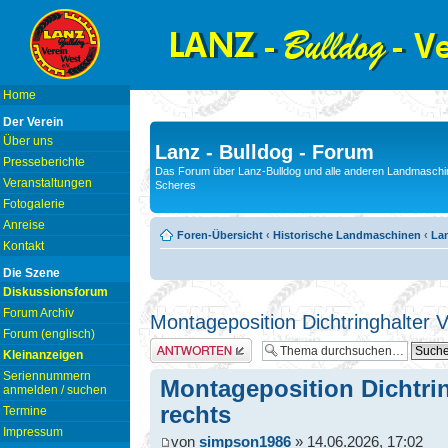
Home
Der Verein
Über uns
Lanz - Bulldog - Forum
Presseberichte
Das Forum über Lanz-Bulldog und alle anderen Landmaschin
Veranstaltungen
Scheres
Fotogalerie
Anreise
Foren-Übersicht
‹
Historische Landmaschinen
‹
Lan
Kontakt
Die Szene
Diskussionsforum
Forum Archiv
Montageposition Dichtringhalter Vo
Forum (englisch)
Antwort erstellen
Kleinanzeigen
Seriennummern
Montageposition Dichtrin
anmelden / suchen
rechts
Termine
Impressum
von
simpson1986
» 14.06.2026, 17:02