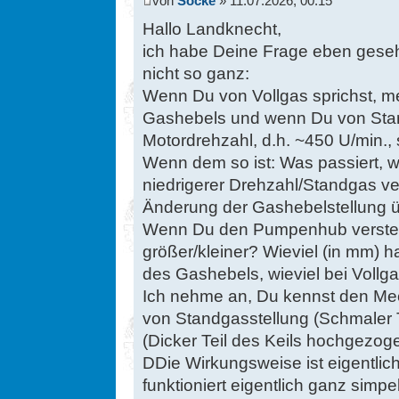
von
Socke
» 11.07.2026, 00:15
Hallo Landknecht,
ich habe Deine Frage eben geseh
nicht so ganz:
Wenn Du von Vollgas sprichst, me
Gashebels und wenn Du von Stan
Motordrehzahl, d.h. ~450 U/min., 
Wenn dem so ist: Was passiert, 
niedrigerer Drehzahl/Standgas ver
Änderung der Gashebelstellung ü
Wenn Du den Pumpenhub verstells
größer/kleiner? Wieviel (in mm) 
des Gashebels, wieviel bei Vollg
Ich nehme an, Du kennst den Mec
von Standgasstellung (Schmaler Te
(Dicker Teil des Keils hochgezog
DDie Wirkungsweise ist eigentli
funktioniert eigentlich ganz simp