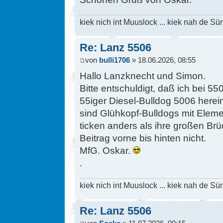
kiek nich int Muuslock ... kiek nah de Sün
Re: Lanz 5506
von
bulli1706
» 18.06.2026, 08:55
Hallo Lanzknecht und Simon.
Bitte entschuldigt, daß ich bei 5
55iger Diesel-Bulldog 5006 herei
sind Glühkopf-Bulldogs mit Elem
ticken anders als ihre großen Br
Beitrag vorne bis hinten nicht.
MfG. Oskar.
.
kiek nich int Muuslock ... kiek nah de Sün
Re: Lanz 5506