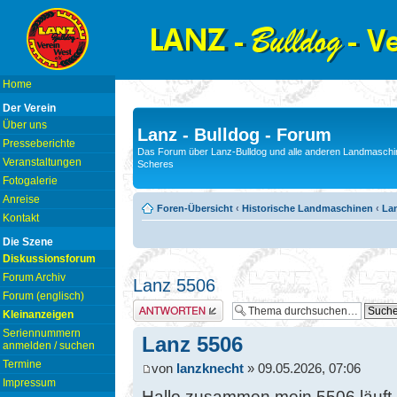
Home
Der Verein
Über uns
Lanz - Bulldog - Forum
Presseberichte
Das Forum über Lanz-Bulldog und alle anderen Landmaschin
Veranstaltungen
Scheres
Fotogalerie
Anreise
Foren-Übersicht
‹
Historische Landmaschinen
‹
La
Kontakt
Die Szene
Diskussionsforum
Forum Archiv
Lanz 5506
Forum (englisch)
Antwort erstellen
Kleinanzeigen
Seriennummern
Lanz 5506
anmelden / suchen
Termine
von
lanzknecht
» 09.05.2026, 07:06
Impressum
Hallo zusammen mein 5506 läuft 