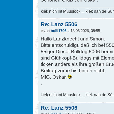
kiek nich int Muuslock ... kiek nah de Sün
Re: Lanz 5506
von
bulli1706
» 18.06.2026, 08:55
Hallo Lanzknecht und Simon.
Bitte entschuldigt, daß ich bei 5
55iger Diesel-Bulldog 5006 herei
sind Glühkopf-Bulldogs mit Elem
ticken anders als ihre großen Br
Beitrag vorne bis hinten nicht.
MfG. Oskar.
.
kiek nich int Muuslock ... kiek nah de Sün
Re: Lanz 5506