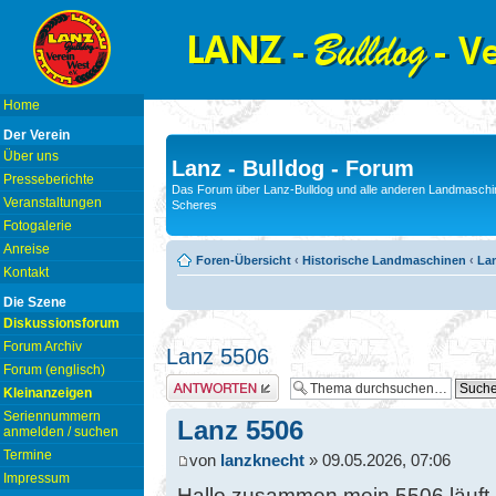
Home
Der Verein
Über uns
Lanz - Bulldog - Forum
Presseberichte
Das Forum über Lanz-Bulldog und alle anderen Landmaschin
Veranstaltungen
Scheres
Fotogalerie
Anreise
Foren-Übersicht
‹
Historische Landmaschinen
‹
La
Kontakt
Die Szene
Diskussionsforum
Forum Archiv
Lanz 5506
Forum (englisch)
Antwort erstellen
Kleinanzeigen
Seriennummern
Lanz 5506
anmelden / suchen
Termine
von
lanzknecht
» 09.05.2026, 07:06
Impressum
Hallo zusammen mein 5506 läuft 