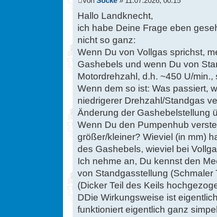
von
Socke
» 11.07.2026, 00:15
Hallo Landknecht,
ich habe Deine Frage eben geseh
nicht so ganz:
Wenn Du von Vollgas sprichst, me
Gashebels und wenn Du von Stan
Motordrehzahl, d.h. ~450 U/min., 
Wenn dem so ist: Was passiert, 
niedrigerer Drehzahl/Standgas ver
Änderung der Gashebelstellung ü
Wenn Du den Pumpenhub verstells
größer/kleiner? Wieviel (in mm) 
des Gashebels, wieviel bei Vollg
Ich nehme an, Du kennst den Mec
von Standgasstellung (Schmaler Te
(Dicker Teil des Keils hochgezog
DDie Wirkungsweise ist eigentli
funktioniert eigentlich ganz simp