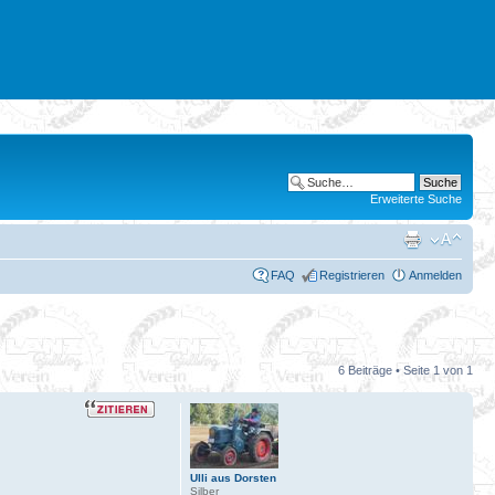
Erweiterte Suche
FAQ
Registrieren
Anmelden
6 Beiträge • Seite
1
von
1
Ulli aus Dorsten
Silber