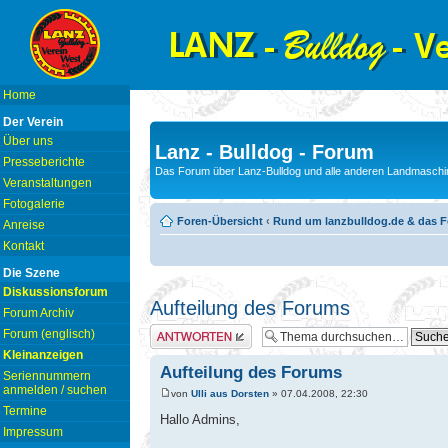
Home
Der Verein
Über uns
Lanz - Bulldog - Forum
Presseberichte
Das Forum über Lanz-Bulldog und alle anderen Landmaschin
Veranstaltungen
Fotogalerie
Foren-Übersicht
‹
Rund um lanzbulldog.de & das 
Anreise
Kontakt
Die Szene
Diskussionsforum
Aufteilung des Forums
Forum Archiv
Antwort erstellen
Forum (englisch)
Kleinanzeigen
Aufteilung des Forums
Seriennummern
anmelden / suchen
von
Ulli aus Dorsten
» 07.04.2008, 22:30
Termine
Hallo Admins,
Impressum