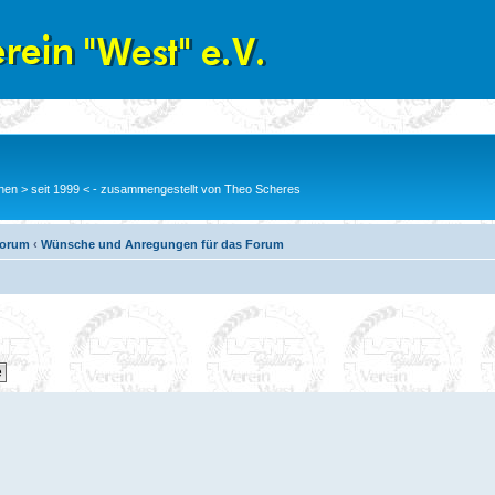
en > seit 1999 < - zusammengestellt von Theo Scheres
Forum
‹
Wünsche und Anregungen für das Forum