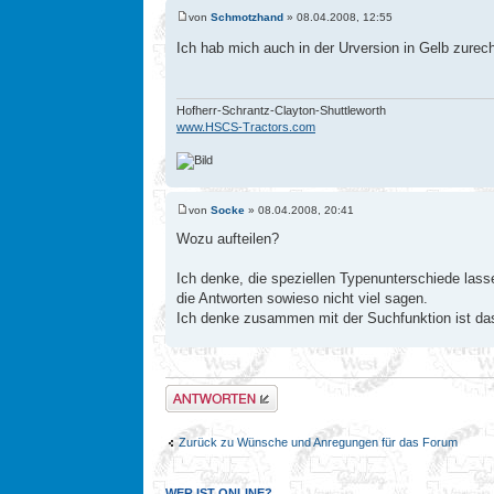
von
Schmotzhand
» 08.04.2008, 12:55
Ich hab mich auch in der Urversion in Gelb zure
Hofherr-Schrantz-Clayton-Shuttleworth
www.HSCS-Tractors.com
von
Socke
» 08.04.2008, 20:41
Wozu aufteilen?
Ich denke, die speziellen Typenunterschiede lass
die Antworten sowieso nicht viel sagen.
Ich denke zusammen mit der Suchfunktion ist das 
Antwort erstellen
Zurück zu Wünsche und Anregungen für das Forum
WER IST ONLINE?