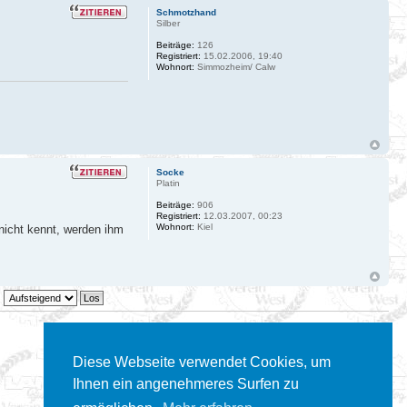
Schmotzhand
Silber
Beiträge:
126
Registriert:
15.02.2006, 19:40
Wohnort:
Simmozheim/ Calw
Socke
Platin
Beiträge:
906
Registriert:
12.03.2007, 00:23
Wohnort:
Kiel
nicht kennt, werden ihm
6 Beiträge • Seite
1
von
1
Diese Webseite verwendet Cookies, um
Gehe zu:
Ihnen ein angenehmeres Surfen zu