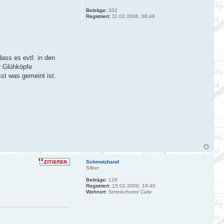
Beiträge:
202
Registriert:
11.02.2006, 08:48
ass es evtl. in den
r Glühköpfe
sst was gemeint ist.
Schmotzhand
Silber
Beiträge:
126
Registriert:
15.02.2006, 19:40
Wohnort:
Simmozheim/ Calw