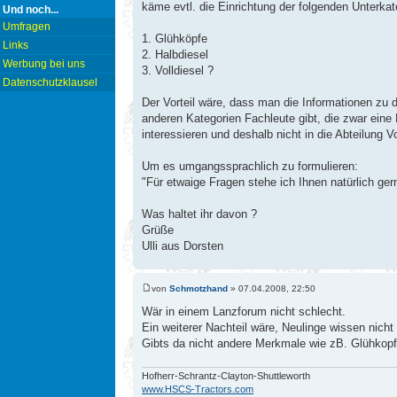
käme evtl. die Einrichtung der folgenden Unterkat
Und noch...
Umfragen
1. Glühköpfe
Links
2. Halbdiesel
Werbung bei uns
3. Volldiesel ?
Datenschutzklausel
Der Vorteil wäre, dass man die Informationen zu d
anderen Kategorien Fachleute gibt, die zwar ein
interessieren und deshalb nicht in die Abteilung V
Um es umgangssprachlich zu formulieren:
"Für etwaige Fragen stehe ich Ihnen natürlich ger
Was haltet ihr davon ?
Grüße
Ulli aus Dorsten
von
Schmotzhand
» 07.04.2008, 22:50
Wär in einem Lanzforum nicht schlecht.
Ein weiterer Nachteil wäre, Neulinge wissen nicht
Gibts da nicht andere Merkmale wie zB. Glühkopf
Hofherr-Schrantz-Clayton-Shuttleworth
www.HSCS-Tractors.com