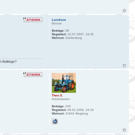
Lanzfranz
Bronze
Beiträge:
58
Registriert:
10.07.2007, 19:35
Wohnort:
Greifenberg
n Bulldogs?
Theo S.
Administrator
Beiträge:
293
Registriert:
09.02.2006, 18:18
Wohnort:
41844 Wegberg