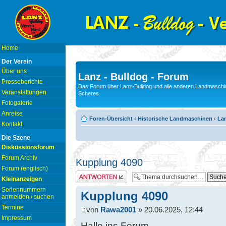
Home
Der Verein
Über uns
Lanz - Bulldog - Forum
Presseberichte
Das Forum über Lanz-Bulldog und alle anderen Landmaschin
Veranstaltungen
Scheres
Fotogalerie
Anreise
Foren-Übersicht
‹
Historische Landmaschinen
‹
Lan
Kontakt
Die Szene
Diskussionsforum
Forum Archiv
Kupplung 4090
Forum (englisch)
Antwort erstellen
Kleinanzeigen
Seriennummern
Kupplung 4090
anmelden / suchen
Termine
von
Rawa2001
» 20.06.2025, 12:44
Impressum
Hallo ins Forum,