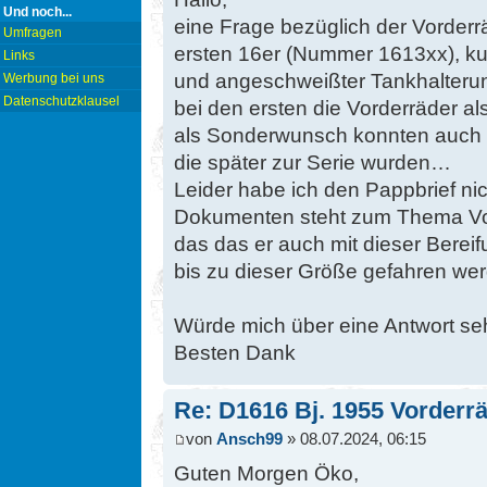
Und noch...
eine Frage bezüglich der Vorderrä
Umfragen
ersten 16er (Nummer 1613xx), k
Links
und angeschweißter Tankhalterun
Werbung bei uns
Datenschutzklausel
bei den ersten die Vorderräder als
als Sonderwunsch konnten auch sc
die später zur Serie wurden…
Leider habe ich den Pappbrief ni
Dokumenten steht zum Thema Vord
das das er auch mit dieser Bereif
bis zu dieser Größe gefahren wer
Würde mich über eine Antwort seh
Besten Dank
Re: D1616 Bj. 1955 Vorderr
von
Ansch99
» 08.07.2024, 06:15
Guten Morgen Öko,