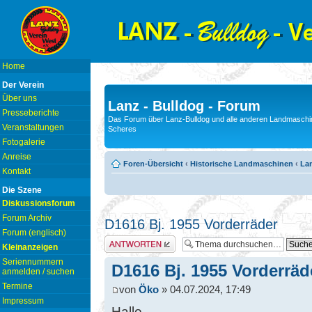
Home
Der Verein
Über uns
Lanz - Bulldog - Forum
Presseberichte
Das Forum über Lanz-Bulldog und alle anderen Landmaschin
Veranstaltungen
Scheres
Fotogalerie
Anreise
Foren-Übersicht
‹
Historische Landmaschinen
‹
Lan
Kontakt
Die Szene
Diskussionsforum
Forum Archiv
D1616 Bj. 1955 Vorderräder
Forum (englisch)
Antwort erstellen
Kleinanzeigen
Seriennummern
D1616 Bj. 1955 Vorderräd
anmelden / suchen
Termine
von
Öko
» 04.07.2024, 17:49
Impressum
Hallo,