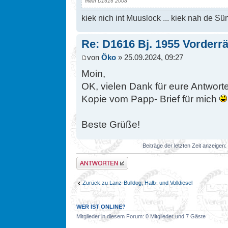
mein D1616 2008
kiek nich int Muuslock ... kiek nah de Sün
Re: D1616 Bj. 1955 Vorderr
von
Öko
» 25.09.2024, 09:27
Moin,
OK, vielen Dank für eure Antwort
Kopie vom Papp- Brief für mich
Beste Grüße!
Beiträge der letzten Zeit anzeigen:
Antwort erstellen
Zurück zu Lanz-Bulldog, Halb- und Volldiesel
WER IST ONLINE?
Mitglieder in diesem Forum: 0 Mitglieder und 7 Gäste