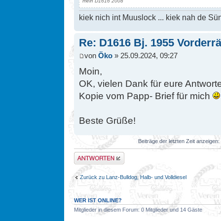
mein D1616 2008
kiek nich int Muuslock ... kiek nah de Sün
Re: D1616 Bj. 1955 Vorderr
von
Öko
» 25.09.2024, 09:27
Moin,
OK, vielen Dank für eure Antwort
Kopie vom Papp- Brief für mich
Beste Grüße!
Beiträge der letzten Zeit anzeigen:
Antwort erstellen
Zurück zu Lanz-Bulldog, Halb- und Volldiesel
WER IST ONLINE?
Mitglieder in diesem Forum: 0 Mitglieder und 14 Gäste