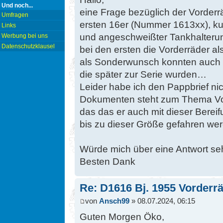
Und noch...
eine Frage bezüglich der Vorderrä
Umfragen
ersten 16er (Nummer 1613xx), k
Links
und angeschweißter Tankhalterun
Werbung bei uns
Datenschutzklausel
bei den ersten die Vorderräder als
als Sonderwunsch konnten auch sc
die später zur Serie wurden…
Leider habe ich den Pappbrief ni
Dokumenten steht zum Thema Vord
das das er auch mit dieser Bereif
bis zu dieser Größe gefahren wer
Würde mich über eine Antwort seh
Besten Dank
Re: D1616 Bj. 1955 Vorderr
von
Ansch99
» 08.07.2024, 06:15
Guten Morgen Öko,