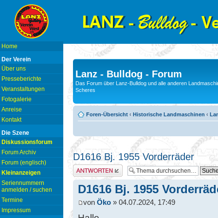
Home
Der Verein
Über uns
Lanz - Bulldog - Forum
Presseberichte
Das Forum über Lanz-Bulldog und alle anderen Landmaschin
Veranstaltungen
Scheres
Fotogalerie
Anreise
Foren-Übersicht
‹
Historische Landmaschinen
‹
Lan
Kontakt
Die Szene
Diskussionsforum
Forum Archiv
D1616 Bj. 1955 Vorderräder
Forum (englisch)
Antwort erstellen
Kleinanzeigen
Seriennummern
D1616 Bj. 1955 Vorderräd
anmelden / suchen
Termine
von
Öko
» 04.07.2024, 17:49
Impressum
Hallo,