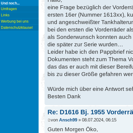
Und noch...
eine Frage bezüglich der Vorderrä
Umfragen
ersten 16er (Nummer 1613xx), k
Links
und angeschweißter Tankhalterun
Werbung bei uns
Datenschutzklausel
bei den ersten die Vorderräder als
als Sonderwunsch konnten auch sc
die später zur Serie wurden…
Leider habe ich den Pappbrief ni
Dokumenten steht zum Thema Vord
das das er auch mit dieser Bereif
bis zu dieser Größe gefahren wer
Würde mich über eine Antwort seh
Besten Dank
Re: D1616 Bj. 1955 Vorderr
von
Ansch99
» 08.07.2024, 06:15
Guten Morgen Öko,