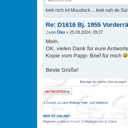
mein D1616 2008
kiek nich int Muuslock ... kiek nah de Sün
Re: D1616 Bj. 1955 Vorderr
von
Öko
» 25.09.2024, 09:27
Moin,
OK, vielen Dank für eure Antwort
Kopie vom Papp- Brief für mich
Beste Grüße!
Beiträge der letzten Zeit anzeigen:
Antwort erstellen
Zurück zu Lanz-Bulldog, Halb- und Volldiesel
WER IST ONLINE?
Mitglieder in diesem Forum: 0 Mitglieder und 11 Gäste