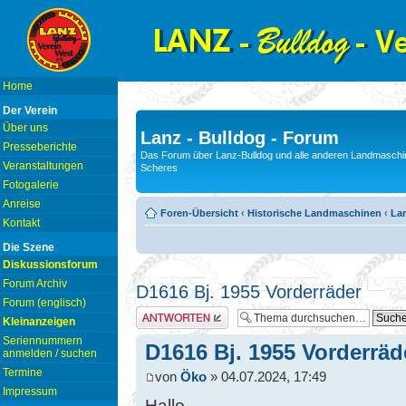
Home
Der Verein
Über uns
Lanz - Bulldog - Forum
Presseberichte
Das Forum über Lanz-Bulldog und alle anderen Landmaschin
Veranstaltungen
Scheres
Fotogalerie
Anreise
Foren-Übersicht
‹
Historische Landmaschinen
‹
Lan
Kontakt
Die Szene
Diskussionsforum
Forum Archiv
D1616 Bj. 1955 Vorderräder
Forum (englisch)
Antwort erstellen
Kleinanzeigen
Seriennummern
D1616 Bj. 1955 Vorderräd
anmelden / suchen
Termine
von
Öko
» 04.07.2024, 17:49
Impressum
Hallo,