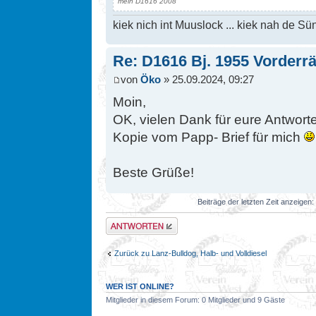
mein D1616 2008
kiek nich int Muuslock ... kiek nah de Sün
Re: D1616 Bj. 1955 Vorderr
von
Öko
» 25.09.2024, 09:27
Moin,
OK, vielen Dank für eure Antwort
Kopie vom Papp- Brief für mich
Beste Grüße!
Beiträge der letzten Zeit anzeigen:
Antwort erstellen
Zurück zu Lanz-Bulldog, Halb- und Volldiesel
WER IST ONLINE?
Mitglieder in diesem Forum: 0 Mitglieder und 9 Gäste