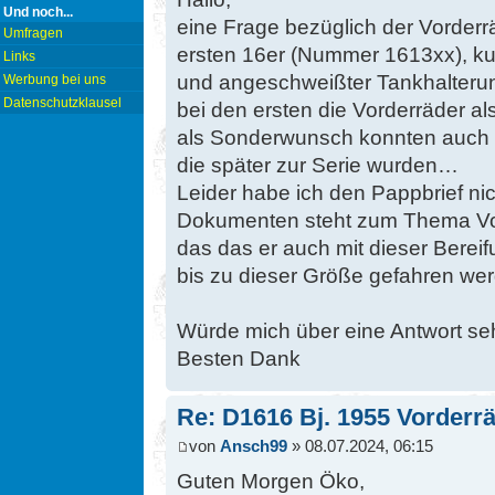
Und noch...
eine Frage bezüglich der Vorderrä
Umfragen
ersten 16er (Nummer 1613xx), k
Links
und angeschweißter Tankhalterun
Werbung bei uns
Datenschutzklausel
bei den ersten die Vorderräder als
als Sonderwunsch konnten auch sc
die später zur Serie wurden…
Leider habe ich den Pappbrief ni
Dokumenten steht zum Thema Vord
das das er auch mit dieser Bereif
bis zu dieser Größe gefahren wer
Würde mich über eine Antwort seh
Besten Dank
Re: D1616 Bj. 1955 Vorderr
von
Ansch99
» 08.07.2024, 06:15
Guten Morgen Öko,