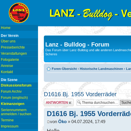
Home
Der Verein
Über uns
Lanz - Bulldog - Forum
Presseberichte
Das Forum über Lanz-Bulldog und alle anderen Landmaschin
Veranstaltungen
Scheres
Fotogalerie
Anreise
Foren-Übersicht
‹
Historische Landmaschinen
‹
Lan
Kontakt
Die Szene
Diskussionsforum
Forum Archiv
D1616 Bj. 1955 Vorderräder
Forum (englisch)
Antwort erstellen
Kleinanzeigen
Seriennummern
D1616 Bj. 1955 Vorderräd
anmelden / suchen
Termine
von
Öko
» 04.07.2024, 17:49
Impressum
Hallo,