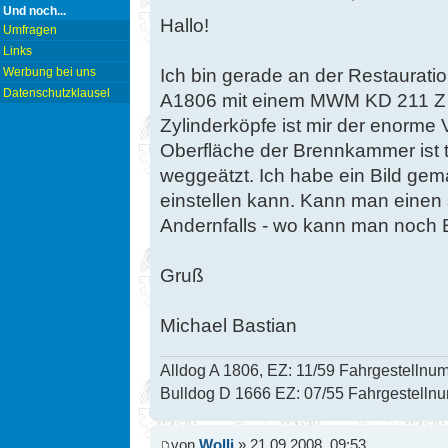
Und noch...
Hallo!
Umfragen
Links
Ich bin gerade an der Restaurati
Werbung bei uns
Datenschutzklausel
A1806 mit einem MWM KD 211 Z 
Zylinderköpfe ist mir der enorme 
Oberfläche der Brennkammer ist t
weggeätzt. Ich habe ein Bild gema
einstellen kann. Kann man einen 
Andernfalls - wo kann man noch
Gruß
Michael Bastian
Alldog A 1806, EZ: 11/59 Fahrgestelln
Bulldog D 1666 EZ: 07/55 Fahrgestell
von
Wolli
» 21.09.2008, 09:53