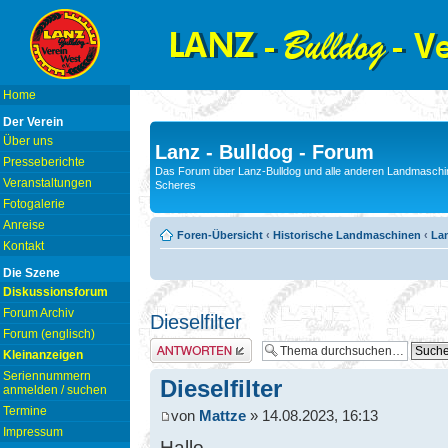
Home
Der Verein
Über uns
Lanz - Bulldog - Forum
Presseberichte
Das Forum über Lanz-Bulldog und alle anderen Landmaschin
Veranstaltungen
Scheres
Fotogalerie
Anreise
Foren-Übersicht
‹
Historische Landmaschinen
‹
La
Kontakt
Die Szene
Diskussionsforum
Forum Archiv
Dieselfilter
Forum (englisch)
Antwort erstellen
Kleinanzeigen
Seriennummern
Dieselfilter
anmelden / suchen
Termine
von
Mattze
» 14.08.2023, 16:13
Impressum
Hallo,