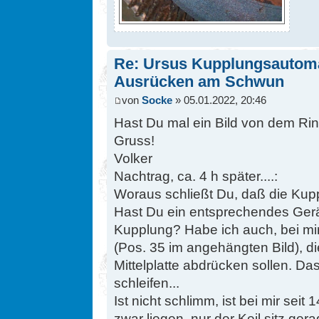
Re: Ursus Kupplungsautomat
Ausrücken am Schwun
von
Socke
» 05.01.2022, 20:46
Hast Du mal ein Bild von dem R
Gruss!
Volker
Nachtrag, ca. 4 h später....:
Woraus schließt Du, daß die Kup
Hast Du ein entsprechendes Ger
Kupplung? Habe ich auch, bei mir
(Pos. 35 im angehängten Bild), d
Mittelplatte abdrücken sollen. Da
schleifen...
Ist nicht schlimm, ist bei mir seit
zwar liegen, nur der Keil sitz gera