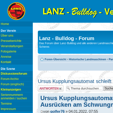
Home
Der Verein
Über uns
Lanz - Bulldog - Forum
Presseberichte
Das Forum über Lanz-Bulldog und alle anderen Landmaschin
Veranstaltungen
Scheres
Fotogalerie
Anreise
Foren-Übersicht
‹
Historische Landmaschinen
‹
Pam
Kontakt
Die Szene
Diskussionsforum
Forum Archiv
Ursus Kupplungsautomat schleif
Forum (englisch)
Antwort erstellen
Kleinanzeigen
Seriennummern
Ursus Kupplungsautomat 
anmelden / suchen
Ausrücken am Schwung
Termine
Impressum
von
golfer76
» 04.01.2022, 07:55