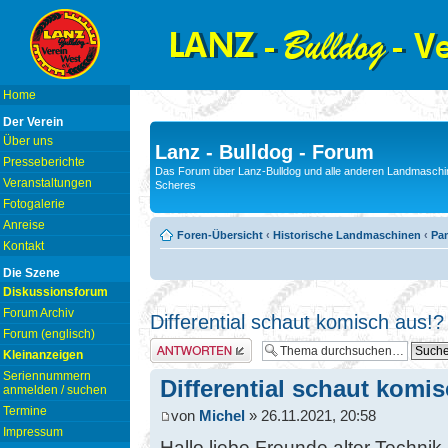
Home
Der Verein
Über uns
Lanz - Bulldog - Forum
Presseberichte
Das Forum über Lanz-Bulldog und alle anderen Landmaschin
Veranstaltungen
Scheres
Fotogalerie
Anreise
Foren-Übersicht
‹
Historische Landmaschinen
‹
Pam
Kontakt
Die Szene
Diskussionsforum
Forum Archiv
Differential schaut komisch aus!?
Forum (englisch)
Antwort erstellen
Kleinanzeigen
Seriennummern
Differential schaut komi
anmelden / suchen
Termine
von
Michel
» 26.11.2021, 20:58
Impressum
Hallo liebe Freunde alter Technik,