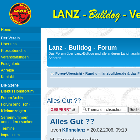
Home
Der Verein
Über uns
Lanz - Bulldog - Forum
Presseberichte
Das Forum über Lanz-Bulldog und alle anderen Landmaschin
Veranstaltungen
Scheres
Fotogalerie
Anreise
Foren-Übersicht
‹
Rund um lanzbulldog.de & das 
Kontakt
Die Szene
Diskussionsforum
Forum Archiv
Alles Gut ??
Forum (englisch)
Thema gesperrt
Kleinanzeigen
Seriennummern
Alles Gut ??
anmelden / suchen
Termine
von
Künnelanz
» 20.02.2006, 09:19
Impressum
Hi Forenbesucher