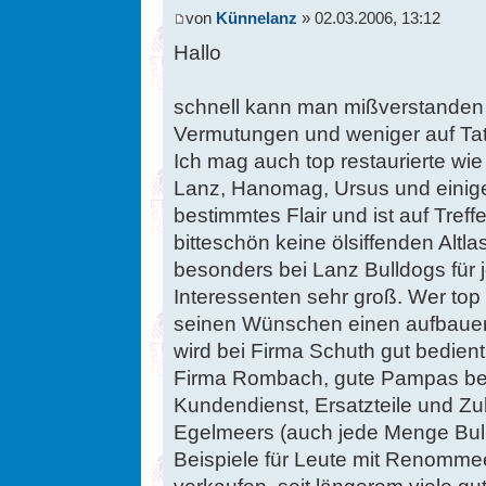
von
Künnelanz
» 02.03.2006, 13:12
Hallo
schnell kann man mißverstanden s
Vermutungen und weniger auf Tats
Ich mag auch top restaurierte wie 
Lanz, Hanomag, Ursus und einige 
bestimmtes Flair und ist auf Tre
bitteschön keine ölsiffenden Altla
besonders bei Lanz Bulldogs fü
Interessenten sehr groß. Wer top
seinen Wünschen einen aufbauen 
wird bei Firma Schuth gut bedient
Firma Rombach, gute Pampas be
Kundendienst, Ersatzteile und Z
Egelmeers (auch jede Menge Bull
Beispiele für Leute mit Renomme
verkaufen, seit längerem viele gu