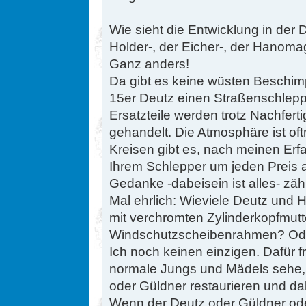
Wie sieht die Entwicklung in der
Holder-, der Eicher-, der Hanom
Ganz anders!
Da gibt es keine wüsten Beschim
15er Deutz einen Straßenschleppe
Ersatzteile werden trotz Nachfert
gehandelt. Die Atmosphäre ist oft
Kreisen gibt es, nach meinen Erfa
Ihrem Schlepper um jeden Preis a
Gedanke -dabeisein ist alles- zäh
Mal ehrlich: Wieviele Deutz und
mit verchromten Zylinderkopfmut
Windschutzscheibenrahmen? Ode
Ich noch keinen einzigen. Dafür f
normale Jungs und Mädels sehe, di
oder Güldner restaurieren und da
Wenn der Deutz oder Güldner ode