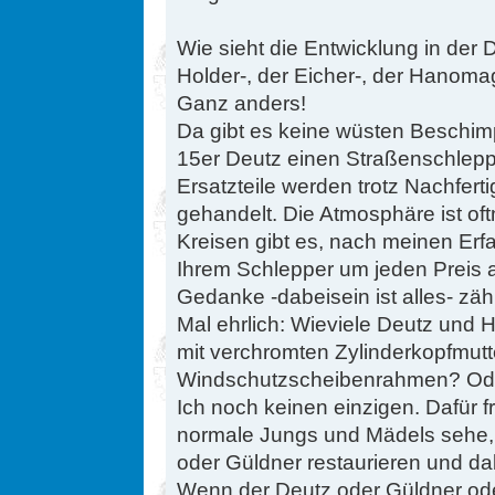
Wie sieht die Entwicklung in der
Holder-, der Eicher-, der Hanom
Ganz anders!
Da gibt es keine wüsten Beschim
15er Deutz einen Straßenschleppe
Ersatzteile werden trotz Nachfert
gehandelt. Die Atmosphäre ist oft
Kreisen gibt es, nach meinen Erfa
Ihrem Schlepper um jeden Preis a
Gedanke -dabeisein ist alles- zäh
Mal ehrlich: Wieviele Deutz und
mit verchromten Zylinderkopfmut
Windschutzscheibenrahmen? Ode
Ich noch keinen einzigen. Dafür f
normale Jungs und Mädels sehe, di
oder Güldner restaurieren und da
Wenn der Deutz oder Güldner ode