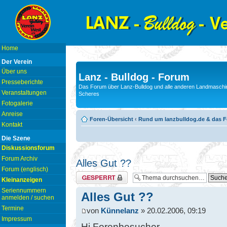
Home
Der Verein
Über uns
Lanz - Bulldog - Forum
Presseberichte
Das Forum über Lanz-Bulldog und alle anderen Landmaschin
Veranstaltungen
Scheres
Fotogalerie
Anreise
Foren-Übersicht
‹
Rund um lanzbulldog.de & das 
Kontakt
Die Szene
Diskussionsforum
Forum Archiv
Alles Gut ??
Forum (englisch)
Thema gesperrt
Kleinanzeigen
Seriennummern
Alles Gut ??
anmelden / suchen
Termine
von
Künnelanz
» 20.02.2006, 09:19
Impressum
Hi Forenbesucher