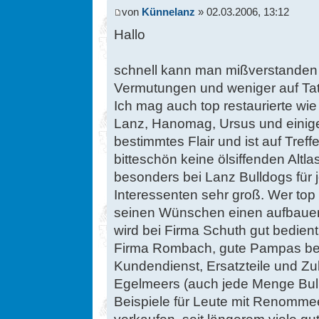
von
Künnelanz
» 02.03.2006, 13:12
Hallo
schnell kann man mißverstanden s
Vermutungen und weniger auf Tats
Ich mag auch top restaurierte wie 
Lanz, Hanomag, Ursus und einige 
bestimmtes Flair und ist auf Tre
bitteschön keine ölsiffenden Altla
besonders bei Lanz Bulldogs fü
Interessenten sehr groß. Wer top
seinen Wünschen einen aufbauen 
wird bei Firma Schuth gut bedient
Firma Rombach, gute Pampas be
Kundendienst, Ersatzteile und Z
Egelmeers (auch jede Menge Bull
Beispiele für Leute mit Renomme
verkaufen, seit längerem viele gu