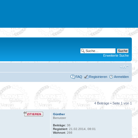
Erweiterte Suche
FAQ
Registrieren
Anmelden
4 Beiträge • Seite
1
von
1
Günther
Benutzer
Beiträge:
36
Registriert:
21.02.2014, 08:01
Wohnort:
266