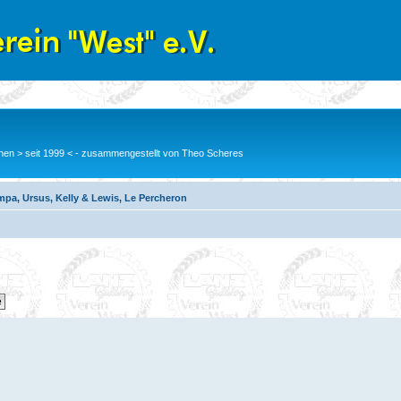
en > seit 1999 < - zusammengestellt von Theo Scheres
pa, Ursus, Kelly & Lewis, Le Percheron