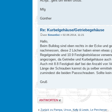
Achja...geht um einen Ursus.
Mfg
Günther
Re: Kurbelgehäuse/Getriebegehäuse
von
SimonGei
» 02.06.2014, 11:21
Hallo,
Beim Bulldog sind oben rechts in der Ecke und g
nachmessen, diese 2 Löcher haben einen etwas g
Regelgewinde und 10.9 Festigkeitsklasse verwend
angezogen, da Getriebe und Kurbelgehäuse auch 'nu
Auch mit 8.8 Festigkeit darf bei der Anzahl von 
Länge der Schrauben kannst du ja selber ermittel
zumindest die beiden Passschrauben. Sollte kein 
Gruß
Antwort erstellen
Zurück zu Pampa, Ursus, Kelly & Lewis, Le Percheron