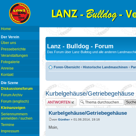
Home
Der Verein
Über uns
Lanz - Bulldog - Forum
Presseberichte
Das Forum über Lanz-Bulldog und alle anderen Landmaschin
Veranstaltungen
Fotogalerie
Foren-Übersicht
‹
Historische Landmaschinen
‹
Pam
Anreise
Kontakt
Die Szene
Diskussionsforum
Kurbelgehäuse/Getriebegehäuse
Forum Archiv
Antwort erstellen
Forum (englisch)
Kleinanzeigen
Kurbelgehäuse/Getriebegehäuse
Seriennummern
anmelden / suchen
von
Günther
» 01.06.2014, 19:16
Termine
Moin,
Impressum