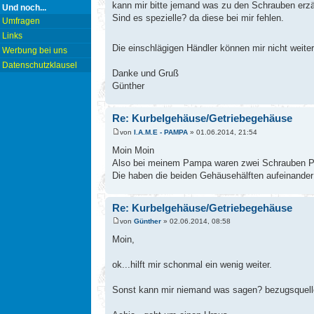
kann mir bitte jemand was zu den Schrauben erz
Und noch...
Sind es spezielle? da diese bei mir fehlen.
Umfragen
Links
Die einschlägigen Händler können mir nicht weite
Werbung bei uns
Datenschutzklausel
Danke und Gruß
Günther
Re: Kurbelgehäuse/Getriebegehäuse
von
I.A.M.E - PAMPA
» 01.06.2014, 21:54
Moin Moin
Also bei meinem Pampa waren zwei Schrauben P
Die haben die beiden Gehäusehälften aufeinander z
Re: Kurbelgehäuse/Getriebegehäuse
von
Günther
» 02.06.2014, 08:58
Moin,
ok...hilft mir schonmal ein wenig weiter.
Sonst kann mir niemand was sagen? bezugsquellen