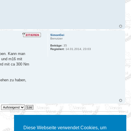
SimonGei
Benutzer
Beiträge:
35
Registriert:
14.01.2014, 23:03
auben. Kann man
t und m16 mit
ird mit ca 300 Nm
esehen zu haben,
4 Beiträge • Seite
1
von
1
Diese Webseite verwendet Cookies, um
Gehe zu: