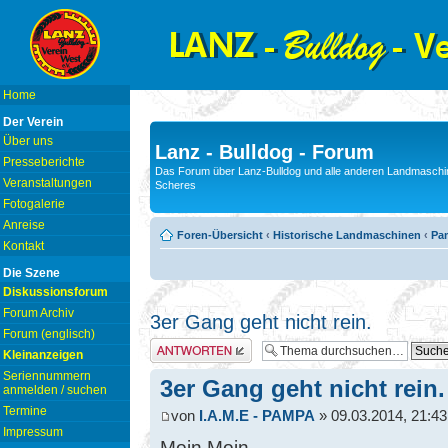
Home
Der Verein
Über uns
Lanz - Bulldog - Forum
Presseberichte
Das Forum über Lanz-Bulldog und alle anderen Landmaschin
Veranstaltungen
Scheres
Fotogalerie
Anreise
Foren-Übersicht
‹
Historische Landmaschinen
‹
Pam
Kontakt
Die Szene
Diskussionsforum
Forum Archiv
3er Gang geht nicht rein.
Forum (englisch)
Antwort erstellen
Kleinanzeigen
Seriennummern
3er Gang geht nicht rein.
anmelden / suchen
Termine
von
I.A.M.E - PAMPA
» 09.03.2014, 21:43
Impressum
Moin Moin