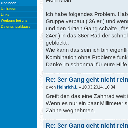
Und noch...
Umfragen
Ich habe folgendes Problem. Hab
Links
Gruppe verbaut ( 36 er ) und wen
Werbung bei uns
Datenschutzklausel
und den dritten Gang schalte , fä
24er ) in das 36er Rad der schne
geblockt .
Wie kann das sein ich bin eigent
Kombination ohne Probleme funkt
Danke im schonmal für eure Hilfe
Re: 3er Gang geht nicht rein
von
Heinrich.L
» 10.03.2014, 10:34
Greift den das eine Zahnrad weit
Wenn es nur ein paar Millimeter s
Zähne wegnehmen.
Re: 3er Gang geht nicht rein