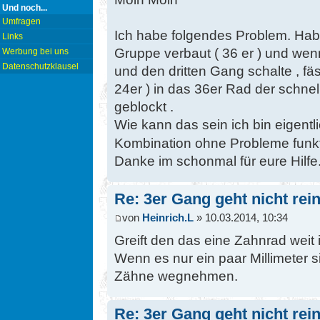
Und noch...
Umfragen
Ich habe folgendes Problem. Hab
Links
Gruppe verbaut ( 36 er ) und wen
Werbung bei uns
Datenschutzklausel
und den dritten Gang schalte , fä
24er ) in das 36er Rad der schne
geblockt .
Wie kann das sein ich bin eigent
Kombination ohne Probleme funkt
Danke im schonmal für eure Hilfe
Re: 3er Gang geht nicht rein
von
Heinrich.L
» 10.03.2014, 10:34
Greift den das eine Zahnrad weit
Wenn es nur ein paar Millimeter s
Zähne wegnehmen.
Re: 3er Gang geht nicht rein