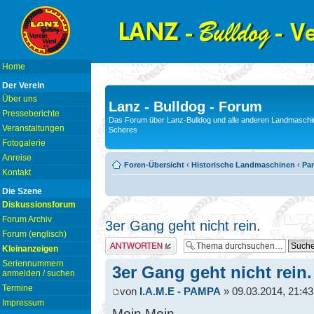
Home
Der Verein
Über uns
Lanz - Bulldog - Forum
Presseberichte
Das Forum über Lanz-Bulldog und alle anderen Landmaschin
Veranstaltungen
Scheres
Fotogalerie
Anreise
Foren-Übersicht
‹
Historische Landmaschinen
‹
Pam
Kontakt
Die Szene
Diskussionsforum
Forum Archiv
3er Gang geht nicht rein.
Forum (englisch)
Antwort erstellen
Kleinanzeigen
Seriennummern
3er Gang geht nicht rein.
anmelden / suchen
Termine
von
I.A.M.E - PAMPA
» 09.03.2014, 21:43
Impressum
Moin Moin