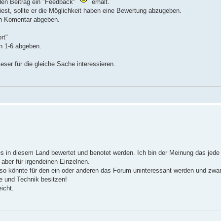
den Beitrag ein "Feedback"
erhält.
iest, sollte er die Möglichkeit haben eine Bewertung abzugeben.
nen Komentar abgeben.
rt"
on 1-6 abgeben.
ser für die gleiche Sache interessieren.
es in diesem Land bewertet und benotet werden. Ich bin der Meinung das jede
aber für irgendeinen Einzelnen.
t so könnte für den ein oder anderen das Forum uninteressant werden und zwar 
me und Technik besitzen!
icht.