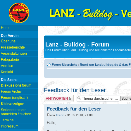
Home
Der Verein
Über uns
Lanz - Bulldog - Forum
Presseberichte
Das Forum über Lanz-Bulldog und alle anderen Landmaschin
Veranstaltungen
Fotogalerie
Foren-Übersicht
‹
Rund um lanzbulldog.de & das 
Anreise
Kontakt
Die Szene
Diskussionsforum
Feedback für den Leser
Forum Archiv
Antwort erstellen
Forum (englisch)
Kleinanzeigen
Feedback für den Leser
Seriennummern
anmelden / suchen
von
Franz
» 31.05.2010, 21:00
Termine
Hallo,
Impressum