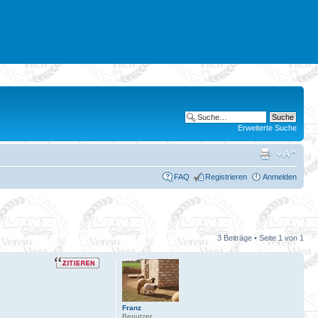
Erweiterte Suche
FAQ
Registrieren
Anmelden
3 Beiträge • Seite
1
von
1
Franz
Benutzer