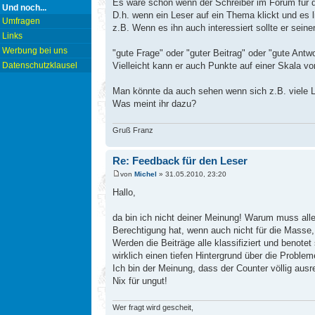
Es wäre schön wenn der Schreiber im Forum für 
Und noch...
D.h. wenn ein Leser auf ein Thema klickt und es l
Umfragen
z.B. Wenn es ihn auch interessiert sollte er sei
Links
Werbung bei uns
"gute Frage" oder "guter Beitrag" oder "gute Antwo
Datenschutzklausel
Vielleicht kann er auch Punkte auf einer Skala v
Man könnte da auch sehen wenn sich z.B. viele Le
Was meint ihr dazu?
Gruß Franz
Re: Feedback für den Leser
von
Michel
» 31.05.2010, 23:20
Hallo,
da bin ich nicht deiner Meinung! Warum muss all
Berechtigung hat, wenn auch nicht für die Masse, 
Werden die Beiträge alle klassifiziert und benote
wirklich einen tiefen Hintergrund über die Proble
Ich bin der Meinung, dass der Counter völlig ausre
Nix für ungut!
Wer fragt wird gescheit,