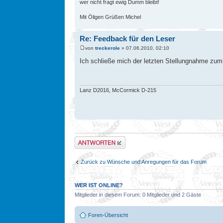
wer nicht fragt ewig Dumm bleibt!
Mit Öligen Grüßen Michel
Re: Feedback für den Leser
von
treckerole
» 07.06.2010, 02:10
Ich schließe mich der letzten Stellungnahme zu
Lanz D2016, McCormick D-215
Antwort erstellen
Zurück zu Wünsche und Anregungen für das Forum
WER IST ONLINE?
Mitglieder in diesem Forum: 0 Mitglieder und 2 Gäste
Foren-Übersicht