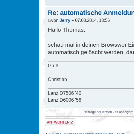
Re: automatische Anmeldu
von
Jerry
» 07.03.2014, 13:56
Hallo Thomas,
schau mal in deinen Browswer Ei
automatisch gelöscht werden, dan
Gruß
Christian
________________________________
Lanz D7506 '40
Lanz D6006 '58
Beiträge der letzten Zeit anzeigen:
Antwort erstellen
Zurück zu Wünsche und Anregungen für das Forum