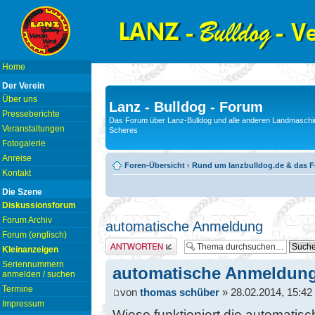
Home
Der Verein
Über uns
Lanz - Bulldog - Forum
Presseberichte
Das Forum über Lanz-Bulldog und alle anderen Landmaschin
Veranstaltungen
Scheres
Fotogalerie
Anreise
Foren-Übersicht
‹
Rund um lanzbulldog.de & das 
Kontakt
Die Szene
Diskussionsforum
Forum Archiv
automatische Anmeldung
Forum (englisch)
Antwort erstellen
Kleinanzeigen
Seriennummern
automatische Anmeldun
anmelden / suchen
Termine
von
thomas schüber
» 28.02.2014, 15:42
Impressum
Wieso funktioniert die automatis