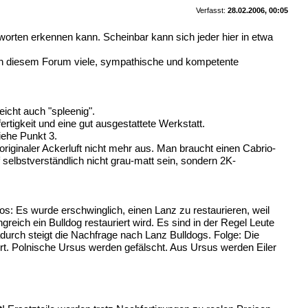
Verfasst:
28.02.2006, 00:05
worten erkennen kann. Scheinbar kann sich jeder hier in etwa
be in diesem Forum viele, sympathische und kompetente
eicht auch "spleenig".
rtigkeit und eine gut ausgestattete Werkstatt.
iehe Punkt 3.
riginaler Ackerluft nicht mehr aus. Man braucht einen Cabrio-
f selbstverständlich nicht grau-matt sein, sondern 2K-
.
os: Es wurde erschwinglich, einen Lanz zu restaurieren, weil
eich ein Bulldog restauriert wird. Es sind in der Regel Leute
rch steigt die Nachfrage nach Lanz Bulldogs. Folge: Die
ert. Polnische Ursus werden gefälscht. Aus Ursus werden Eiler