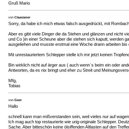
Gruß Mario
von
Claasianer
Sorry, da habe ich mich etwas falsch ausgedrückt, mit Rombach 
Aber es gibt viele Dinger die da Stehen und glänzen und nicht v
und Co )in einer Scheune aber die stehen sich kaputt, werden 
ausgeliehen und musste erstmal eine Woche drann arbeiten bis de
Mit unrestauriertem Schlepper stelle ich mir jetzt keinen Tropfe
Bin wirklich nicht auf ärger aus ( auch wenn´s beim ein oder an
Antworten, da es nix bringt und eher zu Streit und Meinungsve
Mfg,
Tobias
von
Gast
Hallo
schnell kann man mißverstanden sein, weil vieles nur auf wagen
Ich mag auch top restaurierte wie urig-originale Schlepper. Deut
Sache. Aber bitteschön keine ölsiffenden Altlasten auf den Tre