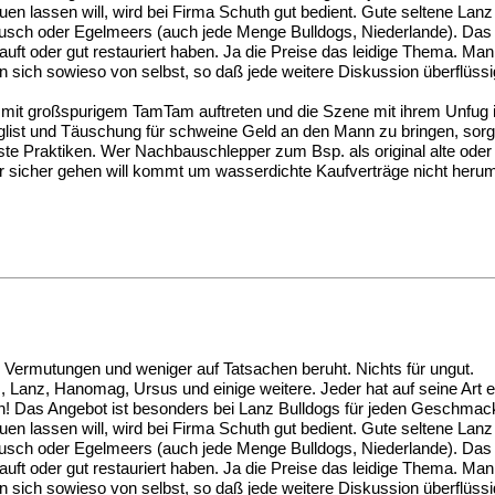
uen lassen will, wird bei Firma Schuth gut bedient. Gute seltene 
ausch oder Egelmeers (auch jede Menge Bulldogs, Niederlande). Das
kauft oder gut restauriert haben. Ja die Preise das leidige Thema. Ma
 sich sowieso von selbst, so daß jede weitere Diskussion überflüssig
 mit großspurigem TamTam auftreten und die Szene mit ihrem Unfug i
list und Täuschung für schweine Geld an den Mann zu bringen, sorge
te Praktiken. Wer Nachbauschlepper zum Bsp. als original alte oder U
 wer sicher gehen will kommt um wasserdichte Kaufverträge nicht heru
 Vermutungen und weniger auf Tatsachen beruht. Nichts für ungut.
z, Lanz, Hanomag, Ursus und einige weitere. Jeder hat auf seine Art 
ffen! Das Angebot ist besonders bei Lanz Bulldogs für jeden Geschmac
uen lassen will, wird bei Firma Schuth gut bedient. Gute seltene 
ausch oder Egelmeers (auch jede Menge Bulldogs, Niederlande). Das
kauft oder gut restauriert haben. Ja die Preise das leidige Thema. Ma
 sich sowieso von selbst, so daß jede weitere Diskussion überflüssig