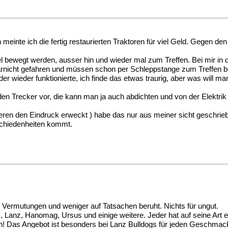
meinte ich die fertig restaurierten Traktoren für viel Geld. Gegen 
iel bewegt werden, ausser hin und wieder mal zum Treffen. Bei mir in
garnicht gefahren und müssen schon per Schleppstange zum Treffen b
r wieder funktionierte, ich finde das etwas traurig, aber was will m
nden Trecker vor, die kann man ja auch abdichten und von der Elektrik
deren den Eindruck erweckt ) habe das nur aus meiner sicht geschrieb
rschiedenheiten kommt.
 Vermutungen und weniger auf Tatsachen beruht. Nichts für ungut.
z, Lanz, Hanomag, Ursus und einige weitere. Jeder hat auf seine Art 
ffen! Das Angebot ist besonders bei Lanz Bulldogs für jeden Geschmac