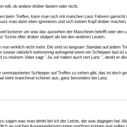
 will, ob andere drüber lästern oder nicht.
ren beim Treffen, kann man sich mit manchen Lanz Fahrern garnicht u
muss man dann eben ignorieren und sich keinen Kopf drüber machen.
viel lockerer um was das aussehen der Maschinen betrifft oder den
z Szene öfter drüber stolpert als bei den anderen Leuten.
 nun wirklich nicht mehr. Die sind so langsam Standart auf jedem Tr
n sowas natürlich wahnsinnig aufregend wenn ein Schlepper laut ist u
u meinem Vater sagt " Ja, wir haben auch nen Lanz ", denkt er direkt
ine unrestaurierten Schlepper auf Treffen zu sehen gibt, das ist doch
iginal sieht manchmal schöner aus, ganz besonders bei Lanz.
zu sagen was man denkt bin ich der Letzte, der was dagegen hat. Also
ndlich an solchen Auseinandersetzungen ergötzen können mal selber 