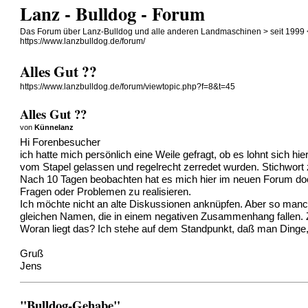
Lanz - Bulldog - Forum
Das Forum über Lanz-Bulldog und alle anderen Landmaschinen > seit 1999 
https://www.lanzbulldog.de/forum/
Alles Gut ??
https://www.lanzbulldog.de/forum/viewtopic.php?f=8&t=45
Alles Gut ??
von
Künnelanz
Hi Forenbesucher
ich hatte mich persönlich eine Weile gefragt, ob es lohnt sich h
vom Stapel gelassen und regelrecht zerredet wurden. Stichwort z
Nach 10 Tagen beobachten hat es mich hier im neuen Forum doch 
Fragen oder Problemen zu realisieren.
Ich möchte nicht an alte Diskussionen anknüpfen. Aber so manche
gleichen Namen, die in einem negativen Zusammenhang fallen. Zu
Woran liegt das? Ich stehe auf dem Standpunkt, daß man Dinge
Gruß
Jens
"Bulldog-Gehabe"