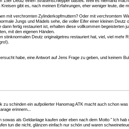
 15er Deutz einen Straßenschlepper bastelt. Weil es niemand macht!
n Kreisen gibt es, nach meinen Erfahrungen, eher weniger leute, die m
ehen mit verchromten Zylinderkopfmuttern? Oder mit verchromtem 
 normale Jungs und Mädels sehe, die voller Eifer einer kleinen Deutz 
nn fertig restauriert ist, erhalten diese vollkommen begeisterten 
ten, mit den eigenen Händen.
en stinknormalen Deutz originalgetreu restauriert hat, viel, viel meh
ro!).
rsucht habe, eine Antwort auf Jens Frage zu geben, und keinem Bulldo
k zu schinden ein aufpolierter Hanomag ATK macht auch schon was
rage erinnern...
h sowas als Geldanlage kaufen oder eben nach dem Motto " Ich hab n
ufen tun die nicht, glänzen einfach nur schön und waren schweineteue