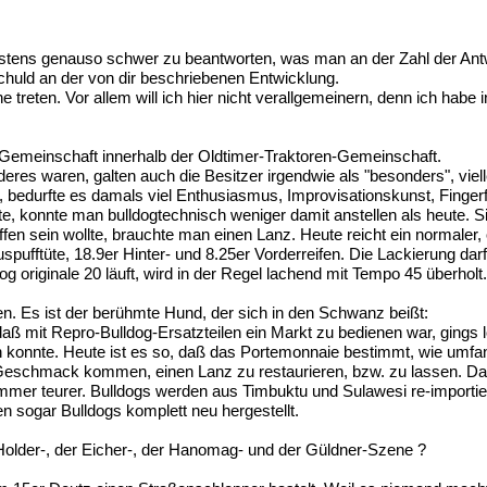
destens genauso schwer zu beantworten, was man an der Zahl der Ant
 Schuld an der von dir beschriebenen Entwicklung.
 treten. Vor allem will ich hier nicht verallgemeinern, denn ich ha
 Gemeinschaft innerhalb der Oldtimer-Traktoren-Gemeinschaft.
eres waren, galten auch die Besitzer irgendwie als "besonders", viell
 bedurfte es damals viel Enthusiasmus, Improvisationskunst, Fingerfe
e, konnte man bulldogtechnisch weniger damit anstellen als heute. S
n sein wollte, brauchte man einen Lanz. Heute reicht ein normaler, o
spufftüte, 18.9er Hinter- und 8.25er Vorderreifen. Die Lackierung dar
 originale 20 läuft, wird in der Regel lachend mit Tempo 45 überholt
en. Es ist der berühmte Hund, der sich in den Schwanz beißt:
ß mit Repro-Bulldog-Ersatzteilen ein Markt zu bedienen war, gings l
 konnte. Heute ist es so, daß das Portemonnaie bestimmt, wie umfangr
Geschmack kommen, einen Lanz zu restaurieren, bzw. zu lassen. Dadu
 immer teurer. Bulldogs werden aus Timbuktu und Sulawesi re-importi
sogar Bulldogs komplett neu hergestellt.
 Holder-, der Eicher-, der Hanomag- und der Güldner-Szene ?