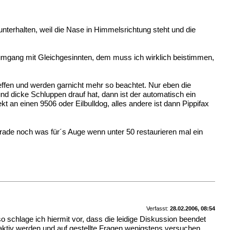
nterhalten, weil die Nase in Himmelsrichtung steht und die
 umgang mit Gleichgesinnten, dem muss ich wirklich beistimmen,
effen und werden garnicht mehr so beachtet. Nur eben die
nd dicke Schluppen drauf hat, dann ist der automatisch ein
 an einen 9506 oder Eilbulldog, alles andere ist dann Pippifax
 gerade noch was für´s Auge wenn unter 50 restaurieren mal ein
Verfasst:
28.02.2006, 08:54
 schlage ich hiermit vor, dass die leidige Diskussion beendet
aktiv werden und auf gestellte Fragen wenigstens versuchen