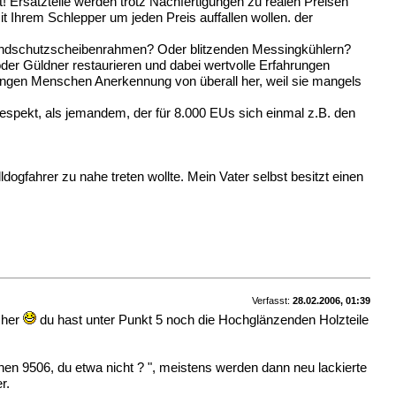
 Ersatzteile werden trotz Nachfertigungen zu realen Preisen
it Ihrem Schlepper um jeden Preis auffallen wollen. der
Windschutzscheibenrahmen? Oder blitzenden Messingkühlern?
oder Güldner restaurieren und dabei wertvolle Erfahrungen
jungen Menschen Anerkennung von überall her, weil sie mangels
r Respekt, als jemandem, der für 8.000 EUs sich einmal z.B. den
gfahrer zu nahe treten wollte. Mein Vater selbst besitzt einen
Verfasst:
28.02.2006, 01:39
 her
du hast unter Punkt 5 noch die Hochglänzenden Holzteile
en 9506, du etwa nicht ? ", meistens werden dann neu lackierte
r.