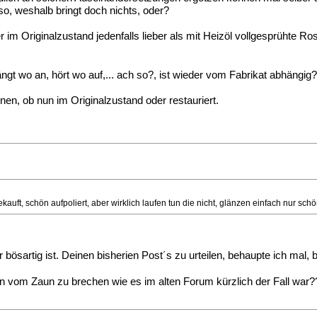
o, weshalb bringt doch nichts, oder?
per im Originalzustand jedenfalls lieber als mit Heizöl vollgesprüht
ängt wo an, hört wo auf,... ach so?, ist wieder vom Fabrikat abhängig?
en, ob nun im Originalzustand oder restauriert.
auft, schön aufpoliert, aber wirklich laufen tun die nicht, glänzen einfach nur sc
 bösartig ist. Deinen bisherien Post´s zu urteilen, behaupte ich mal,
n vom Zaun zu brechen wie es im alten Forum kürzlich der Fall war