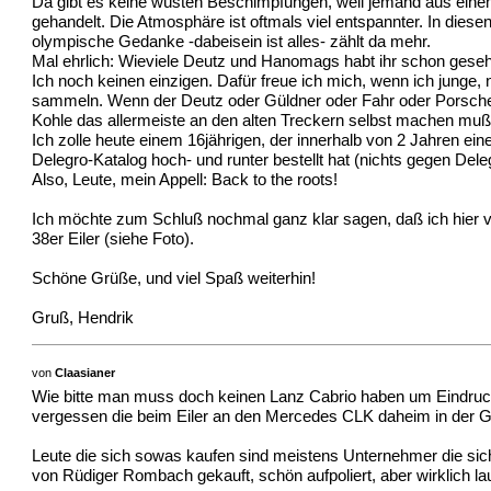
Da gibt es keine wüsten Beschimpfungen, weil jemand aus einem
gehandelt. Die Atmosphäre ist oftmals viel entspannter. In diese
olympische Gedanke -dabeisein ist alles- zählt da mehr.
Mal ehrlich: Wieviele Deutz und Hanomags habt ihr schon ges
Ich noch keinen einzigen. Dafür freue ich mich, wenn ich junge,
sammeln. Wenn der Deutz oder Güldner oder Fahr oder Porsche da
Kohle das allermeiste an den alten Treckern selbst machen muß
Ich zolle heute einem 16jährigen, der innerhalb von 2 Jahren ein
Delegro-Katalog hoch- und runter bestellt hat (nichts gegen Deleg
Also, Leute, mein Appell: Back to the roots!
Ich möchte zum Schluß nochmal ganz klar sagen, daß ich hier ve
38er Eiler (siehe Foto).
Schöne Grüße, und viel Spaß weiterhin!
Gruß, Hendrik
von
Claasianer
Wie bitte man muss doch keinen Lanz Cabrio haben um Eindruc
vergessen die beim Eiler an den Mercedes CLK daheim in der Ga
Leute die sich sowas kaufen sind meistens Unternehmer die sic
von Rüdiger Rombach gekauft, schön aufpoliert, aber wirklich la