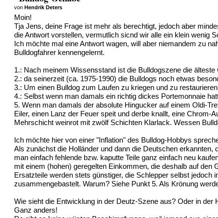
von
Hendrik Deters
Moin!
Tja Jens, deine Frage ist mehr als berechtigt, jedoch aber min
die Antwort vorstellen, vermutlich sicnd wir alle ein klein wenig
Ich möchte mal eine Antwort wagen, will aber niemandem zu nahe
Bulldogfahrer kennengelernt.
1.: Nach meinem Wissensstand ist die Bulldogszene die älteste
2.: da seinerzeit (ca. 1975-1990) die Bulldogs noch etwas besond
3.: Um einen Bulldog zum Laufen zu kriegen und zu restaurieren,
4.: Selbst wenn man damals ein richtig dickes Portemonnaie hatt
5. Wenn man damals der absolute Hingucker auf einem Oldi-Treffe
Eiler, einen Lanz der Feuer speit und derbe knallt, eine Chrom-Au
Mehrschicht weinrot mit zwölf Schichten Klarlack. Wessen Bulldog
Ich möchte hier von einer "Inflation" des Bulldog-Hobbys sprech
Als zunächst die Holländer und dann die Deutschen erkannten, da
man einfach fehlende bzw. kaputte Teile ganz einfach neu kaufen
mit einem (hohen) geregelten Einkommen, die deshalb auf den 
Ersatzteile werden stets günstiger, die Schlepper selbst jedoch
zusammengebastelt. Warum? Siehe Punkt 5. Als Krönung werden 
Wie sieht die Entwicklung in der Deutz-Szene aus? Oder in der
Ganz anders!