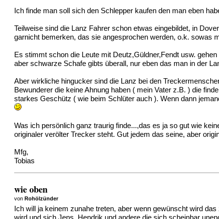
Ich finde man soll sich den Schlepper kaufen den man eben haben
Teilweise sind die Lanz Fahrer schon etwas eingebildet, in Dove
garnicht bemerken, das sie angesprochen werden, o.k. sowas 
Es stimmt schon die Leute mit Deutz,Güldner,Fendt usw. gehen 
aber schwarze Schafe gibts überall, nur eben das man in der Lan
Aber wirkliche hingucker sind die Lanz bei den Treckermenschen
Bewunderer die keine Ahnung haben ( mein Vater z.B. ) die finde
starkes Geschütz ( wie beim Schlüter auch ). Wenn dann jemand z
Was ich persönlich ganz traurig finde...,das es ja so gut wie ke
originaler verölter Trecker steht. Gut jedem das seine, aber or
Mfg,
Tobias
wie oben
von
Rohölzünder
Ich will ja keinem zunahe treten, aber wenn gewünscht wird das 
wird und sich Jens, Hendrik und andere die sich scheinbar une