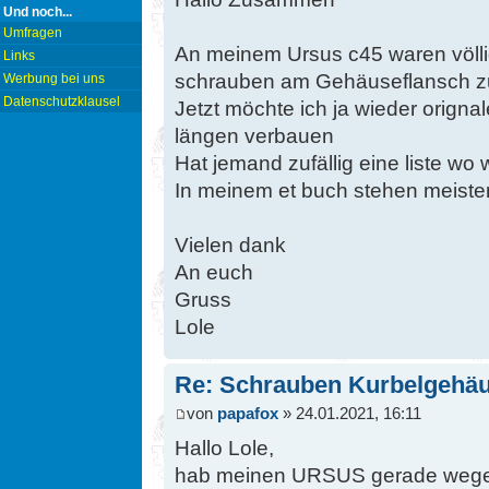
Und noch...
Umfragen
An meinem Ursus c45 waren völli
Links
schrauben am Gehäuseflansch z
Werbung bei uns
Datenschutzklausel
Jetzt möchte ich ja wieder orign
längen verbauen
Hat jemand zufällig eine liste w
In meinem et buch stehen meisten
Vielen dank
An euch
Gruss
Lole
Re: Schrauben Kurbelgehä
von
papafox
» 24.01.2021, 16:11
Hallo Lole,
hab meinen URSUS gerade wegen