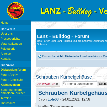
Home
Der Verein
Über uns
Lanz - Bulldog - Forum
Presseberichte
Das Forum über Lanz-Bulldog und alle anderen Landmaschin
Veranstaltungen
Scheres
Fotogalerie
Anreise
Foren-Übersicht
‹
Historische Landmaschinen
‹
Pam
Kontakt
Die Szene
Diskussionsforum
Forum Archiv
Schrauben Kurbelgehäuse
Forum (englisch)
Antwort erstellen
Kleinanzeigen
Seriennummern
Schrauben Kurbelgehäu
anmelden / suchen
Termine
von
Lole03
» 24.01.2021, 12:58
Impressum
Hallo Zusammen