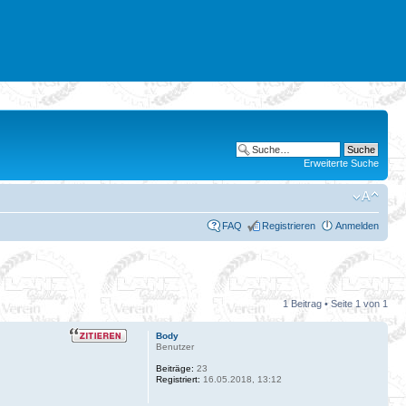
Erweiterte Suche
FAQ
Registrieren
Anmelden
1 Beitrag • Seite
1
von
1
Body
Benutzer
Beiträge:
23
Registriert:
16.05.2018, 13:12