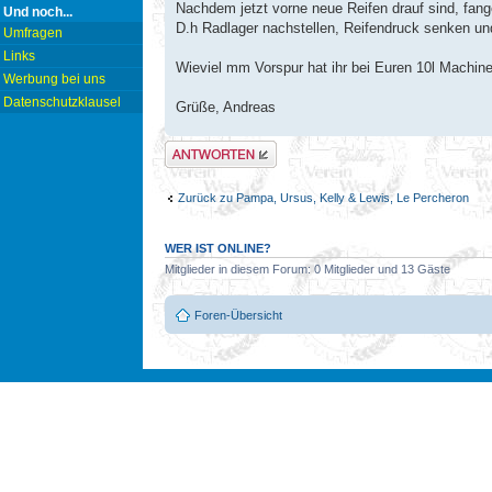
Nachdem jetzt vorne neue Reifen drauf sind, fange
Und noch...
D.h Radlager nachstellen, Reifendruck senken und
Umfragen
Links
Wieviel mm Vorspur hat ihr bei Euren 10l Machin
Werbung bei uns
Datenschutzklausel
Grüße, Andreas
Antwort erstellen
Zurück zu Pampa, Ursus, Kelly & Lewis, Le Percheron
WER IST ONLINE?
Mitglieder in diesem Forum: 0 Mitglieder und 13 Gäste
Foren-Übersicht