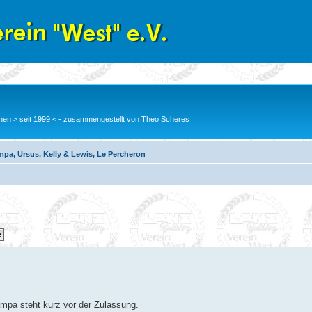
en > seit 1999 < - zusammengestellt von Theo Scheres
pa, Ursus, Kelly & Lewis, Le Percheron
ampa steht kurz vor der Zulassung.