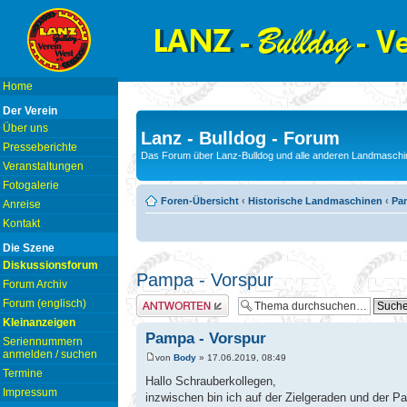
Home
Der Verein
Über uns
Lanz - Bulldog - Forum
Presseberichte
Das Forum über Lanz-Bulldog und alle anderen Landmaschin
Veranstaltungen
Fotogalerie
Foren-Übersicht
‹
Historische Landmaschinen
‹
Pam
Anreise
Kontakt
Die Szene
Diskussionsforum
Pampa - Vorspur
Forum Archiv
Antwort erstellen
Forum (englisch)
Kleinanzeigen
Pampa - Vorspur
Seriennummern
anmelden / suchen
von
Body
» 17.06.2019, 08:49
Termine
Hallo Schrauberkollegen,
Impressum
inzwischen bin ich auf der Zielgeraden und der P