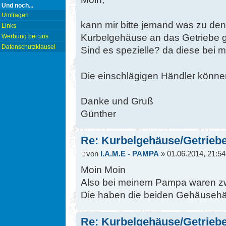
Und noch...
Umfragen
kann mir bitte jemand was zu de
Links
Kurbelgehäuse an das Getriebe 
Werbung bei uns
Datenschutzklausel
Sind es spezielle? da diese bei mi
Die einschlägigen Händler können
Danke und Gruß
Günther
Re: Kurbelgehäuse/Getrieb
von
I.A.M.E - PAMPA
» 01.06.2014, 21:54
Moin Moin
Also bei meinem Pampa waren z
Die haben die beiden Gehäusehälf
Re: Kurbelgehäuse/Getrieb