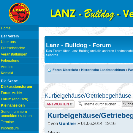
Home
Der Verein
Über uns
Lanz - Bulldog - Forum
Presseberichte
Das Forum über Lanz-Bulldog und alle anderen Landmaschin
Veranstaltungen
Scheres
Fotogalerie
Anreise
Foren-Übersicht
‹
Historische Landmaschinen
‹
Pam
Kontakt
Die Szene
Diskussionsforum
Forum Archiv
Kurbelgehäuse/Getriebegehäuse
Forum (englisch)
Antwort erstellen
Kleinanzeigen
Seriennummern
Kurbelgehäuse/Getriebe
anmelden / suchen
Termine
von
Günther
» 01.06.2014, 19:16
Impressum
Moin,