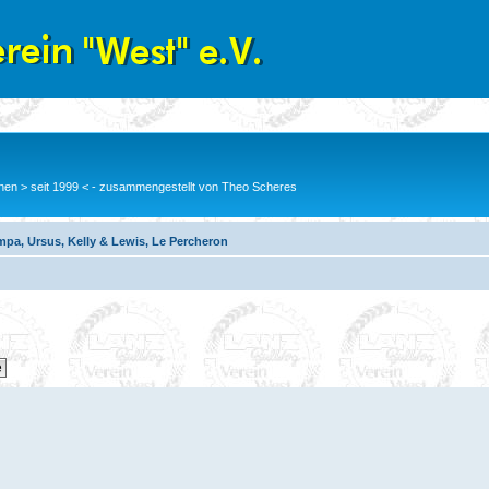
en > seit 1999 < - zusammengestellt von Theo Scheres
pa, Ursus, Kelly & Lewis, Le Percheron