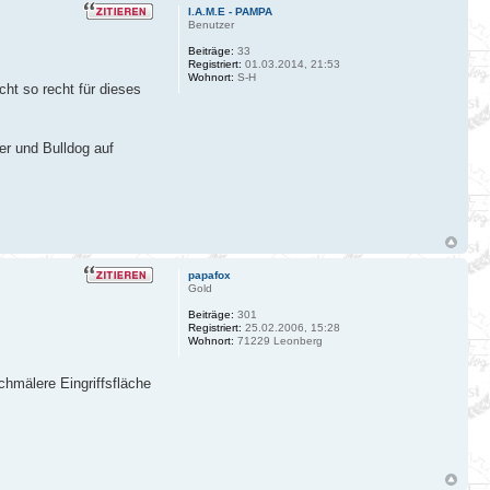
I.A.M.E - PAMPA
Benutzer
Beiträge:
33
Registriert:
01.03.2014, 21:53
Wohnort:
S-H
ht so recht für dieses
er und Bulldog auf
papafox
Gold
Beiträge:
301
Registriert:
25.02.2006, 15:28
Wohnort:
71229 Leonberg
chmälere Eingriffsfläche