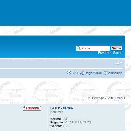
Erweiterte Suche
FAQ
Registrieren
Anmelden
10 Beiträge • Seite
1
von
1
I.A.M.E - PAMPA
Benutzer
Beiträge:
33
Registriert:
01.03.2014, 21:53
Wohnort:
S-H