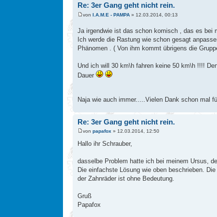
Re: 3er Gang geht nicht rein.
von
I.A.M.E - PAMPA
» 12.03.2014, 00:13
Ja irgendwie ist das schon komisch , das es bei 
Ich werde die Rastung wie schon gesagt anpassen 
Phänomen . ( Von ihm kommt übrigens die Grupp
Und ich will 30 km\h fahren keine 50 km\h !!!! De
Dauer
Naja wie auch immer.....Vielen Dank schon mal fü
Re: 3er Gang geht nicht rein.
von
papafox
» 12.03.2014, 12:50
Hallo ihr Schrauber,
dasselbe Problem hatte ich bei meinem Ursus, de
Die einfachste Lösung wie oben beschrieben. Die 
der Zahnräder ist ohne Bedeutung.
Gruß
Papafox