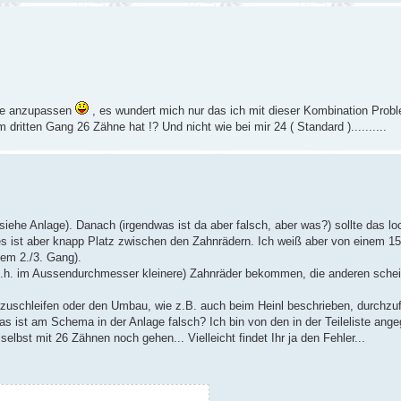
ppe anzupassen
, es wundert mich nur das ich mit dieser Kombination Probl
dritten Gang 26 Zähne hat !? Und nicht wie bei mir 24 ( Standard )..........
iehe Anlage). Danach (irgendwas ist da aber falsch, aber was?) sollte das lo
es ist aber knapp Platz zwischen den Zahnrädern. Ich weiß aber von einem 1
em 2./3. Gang).
(d.h. im Aussendurchmesser kleinere) Zahnräder bekommen, die anderen sch
 abzuschleifen oder den Umbau, wie z.B. auch beim Heinl beschrieben, durchzu
as ist am Schema in der Anlage falsch? Ich bin von den in der Teileliste an
st mit 26 Zähnen noch gehen... Vielleicht findet Ihr ja den Fehler...