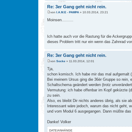
Re: 3er Gang geht nicht rein.
von
I.A.M.E - PAMPA
» 10.03.2014, 23:21
Moinsen..........
Ich hatte auch vor die Rastung für die Ackergru
dieses Problem tritt nur ein wenn das Zahnrad vom 
Re: 3er Gang geht nicht rein.
von
Socke
» 11.03.2014, 12:01
Tja,
schon komisch. Ich habe mir das mal aufgemalt (s
Bei meinem Ursus ging die 36èr Gruppe so rein, 
Schaltschema geändert werden (trotz unverändert
Vermutung: ich habe offenbar im Kopf gekürzte 
zu sein.
Also, es bleibt Dir nichts anderes übrig, als sie
Interessant wäre jedoch, warum das nicht geht, w
und vom Modul 6 ausgegangen. Dann müßte das selb
Danke! Volker
DATEIANHÄNGE