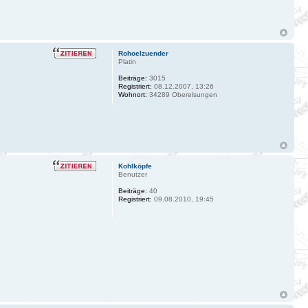
Rohoelzuender
Platin
Beiträge:
3015
Registriert:
08.12.2007, 13:26
Wohnort:
34289 Oberelsungen
Kohlköpfe
Benutzer
Beiträge:
40
Registriert:
09.08.2010, 19:45