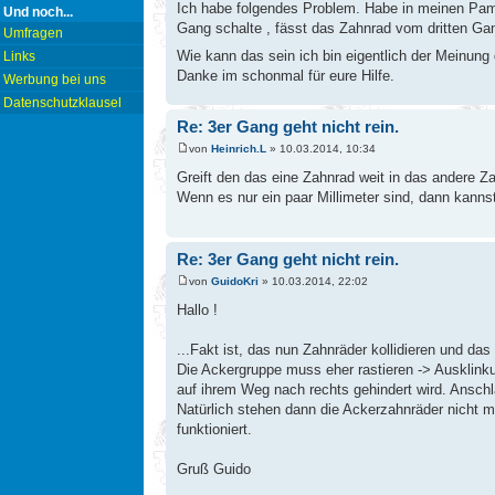
Ich habe folgendes Problem. Habe in meinen Pampa
Und noch...
Gang schalte , fässt das Zahnrad vom dritten Gan
Umfragen
Wie kann das sein ich bin eigentlich der Meinung
Links
Danke im schonmal für eure Hilfe.
Werbung bei uns
Datenschutzklausel
Re: 3er Gang geht nicht rein.
von
Heinrich.L
» 10.03.2014, 10:34
Greift den das eine Zahnrad weit in das andere Z
Wenn es nur ein paar Millimeter sind, dann kanns
Re: 3er Gang geht nicht rein.
von
GuidoKri
» 10.03.2014, 22:02
Hallo !
...Fakt ist, das nun Zahnräder kollidieren und da
Die Ackergruppe muss eher rastieren -> Ausklinku
auf ihrem Weg nach rechts gehindert wird. Anschl
Natürlich stehen dann die Ackerzahnräder nicht me
funktioniert.
Gruß Guido