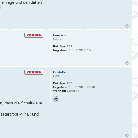
einlege und den dritten
 .
Heinrich.L
Silber
Beiträge:
172
Registriert:
16.01.2011, 15:38
GuidoKri
Gold
Beiträge:
283
Registriert:
10.02.2006, 00:00
Wohnort:
Selfkant
en, dass die Schaltklaue
asterprobt -> hält und