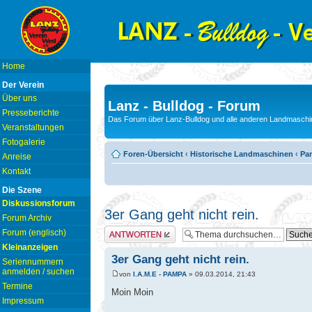
Home
Der Verein
Über uns
Lanz - Bulldog - Forum
Presseberichte
Das Forum über Lanz-Bulldog und alle anderen Landmaschin
Veranstaltungen
Fotogalerie
Foren-Übersicht
‹
Historische Landmaschinen
‹
Pam
Anreise
Kontakt
Die Szene
Diskussionsforum
3er Gang geht nicht rein.
Forum Archiv
Antwort erstellen
Forum (englisch)
Kleinanzeigen
3er Gang geht nicht rein.
Seriennummern
anmelden / suchen
von
I.A.M.E - PAMPA
» 09.03.2014, 21:43
Termine
Moin Moin
Impressum