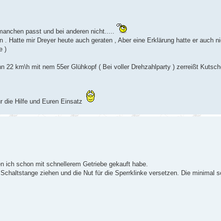
manchen passt und bei anderen nicht.....
. Hatte mir Dreyer heute auch geraten , Aber eine Erklärung hatte er auch nic
e )
nn 22 km\h mit nem 55er Glühkopf ( Bei voller Drehzahlparty ) zerreißt Kutsch
r die Hilfe und Euren Einsatz
n ich schon mit schnellerem Getriebe gekauft habe.
Schaltstange ziehen und die Nut für die Sperrklinke versetzen. Die minimal s