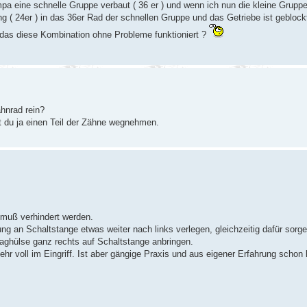
 eine schnelle Gruppe verbaut ( 36 er ) und wenn ich nun die kleine Gruppe 
g ( 24er ) in das 36er Rad der schnellen Gruppe und das Getriebe ist geblockt
 das diese Kombination ohne Probleme funktioniert ?
ahnrad rein?
t du ja einen Teil der Zähne wegnehmen.
s muß verhindert werden.
ng an Schaltstange etwas weiter nach links verlegen, gleichzeitig dafür sorg
aghülse ganz rechts auf Schaltstange anbringen.
hr voll im Eingriff. Ist aber gängige Praxis und aus eigener Erfahrung schon l