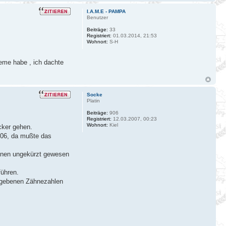
I.A.M.E - PAMPA
Benutzer
Beiträge:
33
Registriert:
01.03.2014, 21:53
Wohnort:
S-H
eme habe , ich dachte
Socke
Platin
Beiträge:
906
Registriert:
12.03.2007, 00:23
Wohnort:
Kiel
cker gehen.
506, da mußte das
einen ungekürzt gewesen
führen.
gegebenen Zähnezahlen