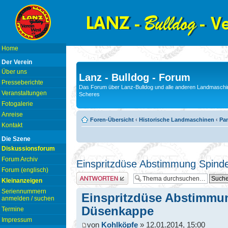
Home
Der Verein
Über uns
Lanz - Bulldog - Forum
Presseberichte
Das Forum über Lanz-Bulldog und alle anderen Landmaschin
Veranstaltungen
Scheres
Fotogalerie
Anreise
Foren-Übersicht
‹
Historische Landmaschinen
‹
Pam
Kontakt
Die Szene
Diskussionsforum
Forum Archiv
Einspritzdüse Abstimmung Spind
Forum (englisch)
Antwort erstellen
Kleinanzeigen
Seriennummern
Einspritzdüse Abstimmu
anmelden / suchen
Düsenkappe
Termine
Impressum
von
Kohlköpfe
» 12.01.2014, 15:00