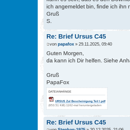
ich angemeldet bin, finde ich ihn
Gruß
S.
Re: Brief Ursus C45
von
papafox
» 29.11.2025, 09:40
Guten Morgen,
da kann ich Dir helfen. Siehe An
Gruß
PapaFox
DATEIANHÄNGE
URSUS Zul Bescheinigung Teil I.pdf
(653.51 KiB) 1162-mal heruntergeladen
Re: Brief Ursus C45
von
Stephan-1975
» 20.12.2025, 21:06