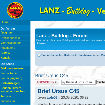
Home
Der Verein
Über uns
Lanz - Bulldog - Forum
Presseberichte
Das Forum über Lanz-Bulldog und alle anderen Landmaschin
Veranstaltungen
Scheres
Fotogalerie
Anreise
Foren-Übersicht
‹
Historische Landmaschinen
‹
Pam
Kontakt
Die Szene
Diskussionsforum
Forum Archiv
Brief Ursus C45
Forum (englisch)
Antwort erstellen
Kleinanzeigen
Seriennummern
Brief Ursus C45
anmelden / suchen
Termine
von
Lole03
» 29.05.2020, 06:32
Impressum
Hallo bin auf der suche nach ein