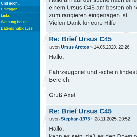
Und noch...
einem Ursus C45 am besten ohne
Umfragen
zum rangieren eingetragen ist
Links
Vielen Dank für eure Hilfe
Werbung bei uns
Datenschutzklausel
Re: Brief Ursus C45
von
Ursus Arctos
» 14.06.2020, 22:26
Hallo,
Fahrzeugbrief und -schein findes
Bereich.
Gruß Axel
Re: Brief Ursus C45
von
Stephan-1975
» 28.11.2025, 20:52
Hallo,
kann es sein, daß es den Downlo