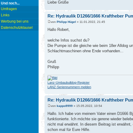
Liebe Grüße
Und noch...
Umfragen
Links
Re: Hydraulik D1266/1666 Kraftheber Pu
Werbung bei uns
von
Philipp Hügel
» 11.01.2022, 21:45
Datenschutzklausel
Hallo Robert,
welche Infos suchst du?
Die Pumpe ist die gleiche wie beim 18er Alldog 
Schlachtmaschinen ohne Ende vorhanden...
Gruß
Philipp
Lanz-Umbaubulldog-Register
LANZ-Seriennummern melden
Re: Hydraulik D1266/1666 Kraftheber Pu
von
kappo9999
» 15.05.2022, 10:54
Hallo. Ich habe von meinem Vater einen D1666 Bj
funktionierte. Ich möchte sie gerene wieder beleb
nicht mal erwähnt. In diesem Beitrag ist erwäh
schon mal für Eure Hilfe.