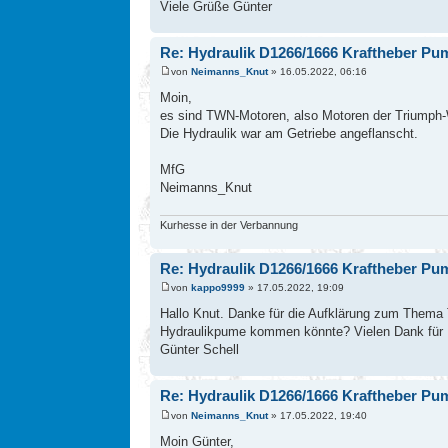
Viele Grüße Günter
Re: Hydraulik D1266/1666 Kraftheber Pu
von
Neimanns_Knut
» 16.05.2022, 06:16
Moin,
es sind TWN-Motoren, also Motoren der Triumph-W
Die Hydraulik war am Getriebe angeflanscht.
MfG
Neimanns_Knut
Kurhesse in der Verbannung
Re: Hydraulik D1266/1666 Kraftheber Pu
von
kappo9999
» 17.05.2022, 19:09
Hallo Knut. Danke für die Aufklärung zum Thema
Hydraulikpume kommen könnte? Vielen Dank für D
Günter Schell
Re: Hydraulik D1266/1666 Kraftheber Pu
von
Neimanns_Knut
» 17.05.2022, 19:40
Moin Günter,