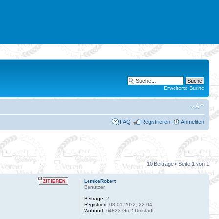
Erweiterte Suche
FAQ
Registrieren
Anmelden
10 Beiträge • Seite
1
von
1
LemkeRobert
Benutzer
Beiträge:
2
Registriert:
08.01.2022, 22:04
Wohnort:
64823 Groß-Umstadt