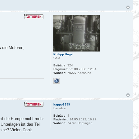
s die Motoren,
Philipp Hügel
Gold
Beiträge:
324
Registriert:
22.08.2008, 12:34
Wohnort:
76227 Karlsruhe
kappo9999
Benutzer
Beiträge:
4
eil die Pumpe nicht mehr
Registriert:
14.05.2022, 16:27
Wohnort:
74746 Höpfingen
Unterlagen ist das Teil
hine? Vielen Dank