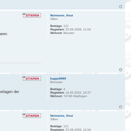
Neimanns_Knut
Silber
Beiträge:
121
Registriert:
25.08.2008, 12:04
Wohnort:
Munster
aren.
kappo9999
Benutzer
Beiträge:
4
erlagen der
Registriert:
14.05.2022, 16:27
Wohnort:
74746 Höpfingen
Neimanns_Knut
Silber
Beiträge:
121
Registriert:
25.08.2008, 12:04