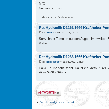
MfG
Neimanns_ Knut
Kurhesse in der Verbannung
Re: Hydraulik D1266/1666 Kraftheber Pu
von
Socke
» 19.05.2022, 07:29
Sorry, habe Tomaten auf den Augen, im zweiten Bei
Volker
Re: Hydraulik D1266/1666 Kraftheber Pu
von
kappo9999
» 31.05.2022, 14:20
Hallo. Ja, ihr habt Recht. Da ist ein MWM KD211Z 
Viele Grüße Günter
Antwort erstellen
Zurück zu allgemeine Technik