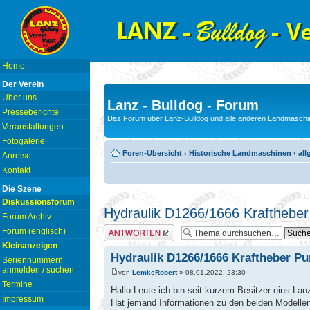
Home
Der Verein
Über uns
Lanz - Bulldog - Forum
Presseberichte
Das Forum über Lanz-Bulldog und alle anderen Landmaschin
Veranstaltungen
Fotogalerie
Foren-Übersicht
‹
Historische Landmaschinen
‹
all
Anreise
Kontakt
Die Szene
Diskussionsforum
Hydraulik D1266/1666 Krafthebe
Forum Archiv
Antwort erstellen
Forum (englisch)
Kleinanzeigen
Hydraulik D1266/1666 Kraftheber P
Seriennummern
anmelden / suchen
von
LemkeRobert
» 08.01.2022, 23:30
Termine
Hallo Leute ich bin seit kurzem Besitzer eins Lan
Impressum
Hat jemand Informationen zu den beiden Modell