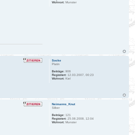
Wohnort:
Munster
Socke
Platin
Beiträge:
906
Registriert:
12.03.2007, 00:23
Wohnort:
Kiel
Neimanns_Knut
Silber
Beiträge:
121
Registriert:
25.08.2008, 12:04
Wohnort:
Munster