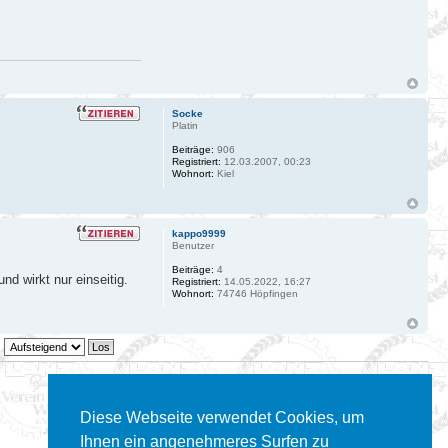
Socke
Platin
Beiträge:
906
Registriert:
12.03.2007, 00:23
Wohnort:
Kiel
kappo9999
Benutzer
Beiträge:
4
d wirkt nur einseitig.
Registriert:
14.05.2022, 16:27
Wohnort:
74746 Höpfingen
10 Beiträge • Seite
1
von
1
Diese Webseite verwendet Cookies, um
Gehe zu:
Ihnen ein angenehmeres Surfen zu