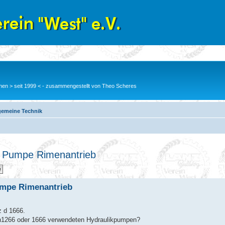
en > seit 1999 < - zusammengestellt von Theo Scheres
gemeine Technik
r Pumpe Rimenantrieb
umpe Rimenantrieb
z d 1666.
en1266 oder 1666 verwendeten Hydraulikpumpen?