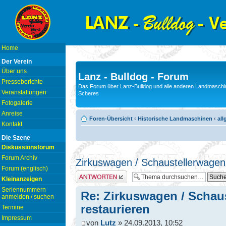
Home
Der Verein
Über uns
Lanz - Bulldog - Forum
Presseberichte
Das Forum über Lanz-Bulldog und alle anderen Landmaschin
Veranstaltungen
Scheres
Fotogalerie
Anreise
Foren-Übersicht
‹
Historische Landmaschinen
‹
all
Kontakt
Die Szene
Diskussionsforum
Forum Archiv
Zirkuswagen / Schaustellerwagen
Forum (englisch)
Antwort erstellen
Kleinanzeigen
Seriennummern
Re: Zirkuswagen / Schau
anmelden / suchen
restaurieren
Termine
Impressum
von
Lutz
» 24.09.2013, 10:52