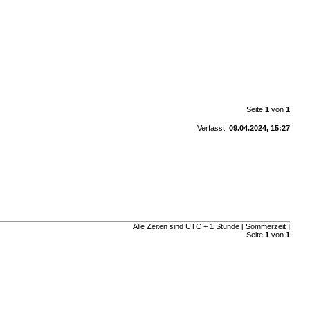
Seite
1
von
1
Verfasst:
09.04.2024, 15:27
Alle Zeiten sind UTC + 1 Stunde [ Sommerzeit ]
Seite
1
von
1