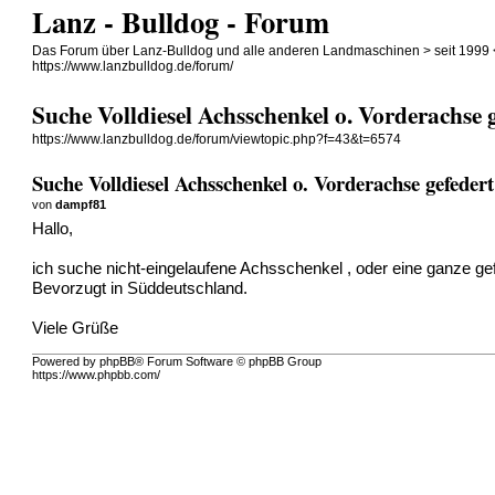
Lanz - Bulldog - Forum
Das Forum über Lanz-Bulldog und alle anderen Landmaschinen > seit 1999 
https://www.lanzbulldog.de/forum/
Suche Volldiesel Achsschenkel o. Vorderachse 
https://www.lanzbulldog.de/forum/viewtopic.php?f=43&t=6574
Suche Volldiesel Achsschenkel o. Vorderachse gefedert
von
dampf81
Hallo,
ich suche nicht-eingelaufene Achsschenkel , oder eine ganze gef
Bevorzugt in Süddeutschland.
Viele Grüße
Powered by phpBB® Forum Software © phpBB Group
https://www.phpbb.com/