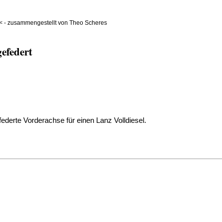
< - zusammengestellt von Theo Scheres
gefedert
ederte Vorderachse für einen Lanz Volldiesel.