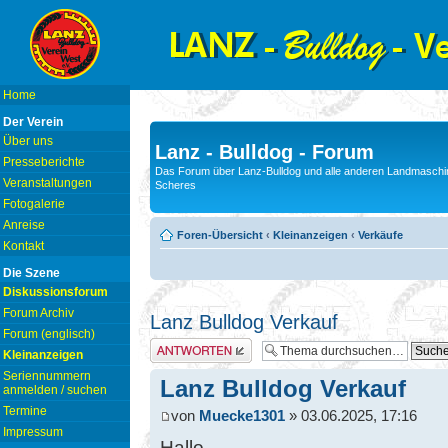
Home
Der Verein
Über uns
Lanz - Bulldog - Forum
Presseberichte
Das Forum über Lanz-Bulldog und alle anderen Landmaschin
Veranstaltungen
Scheres
Fotogalerie
Anreise
Foren-Übersicht
‹
Kleinanzeigen
‹
Verkäufe
Kontakt
Die Szene
Diskussionsforum
Forum Archiv
Lanz Bulldog Verkauf
Forum (englisch)
Antwort erstellen
Kleinanzeigen
Seriennummern
Lanz Bulldog Verkauf
anmelden / suchen
Termine
von
Muecke1301
» 03.06.2025, 17:16
Impressum
Hallo