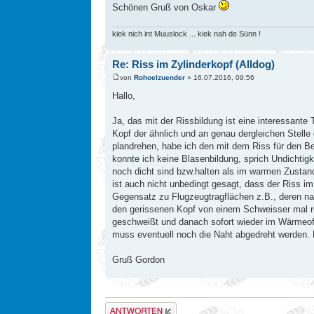
Schönen Gruß von Oskar
kiek nich int Muuslock ... kiek nah de Sünn !
Re: Riss im Zylinderkopf (Alldog)
von
Rohoelzuender
» 16.07.2016, 09:56
Hallo,
Ja, das mit der Rissbildung ist eine interessant
Kopf der ähnlich und an genau dergleichen Stelle 
plandrehen, habe ich den mit dem Riss für den B
konnte ich keine Blasenbildung, sprich Undichtigk
noch dicht sind bzw.halten als im warmen Zustand
ist auch nicht unbedingt gesagt, dass der Riss im
Gegensatz zu Flugzeugtragflächen z.B., deren nat
den gerissenen Kopf von einem Schweisser mal re
geschweißt und danach sofort wieder im Wärmeo
muss eventuell noch die Naht abgedreht werden. 
Gruß Gordon
Antwort erstellen