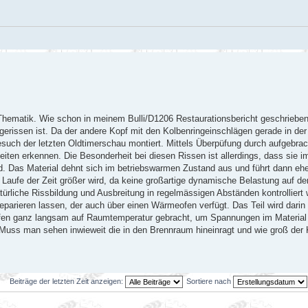
e Thematik. Wie schon in meinem Bulli/D1206 Restaurationsbericht geschrieben
gerissen ist. Da der andere Kopf mit den Kolbenringeinschlägen gerade in der
esuch der letzten Oldtimerschau montiert. Mittels Überpüfung durch aufgebra
eiten erkennen. Die Besonderheit bei diesen Rissen ist allerdings, dass sie i
. Das Material dehnt sich im betriebswarmen Zustand aus und führt dann eher
 Laufe der Zeit größer wird, da keine großartige dynamische Belastung auf dem
ürliche Rissbildung und Ausbreitung in regelmässigen Abständen kontrolliert
parieren lassen, der auch über einen Wärmeofen verfügt. Das Teil wird dari
fen ganz langsam auf Raumtemperatur gebracht, um Spannungen im Material
Muss man sehen inwieweit die in den Brennraum hineinragt und wie groß der K
Beiträge der letzten Zeit anzeigen:
Sortiere nach