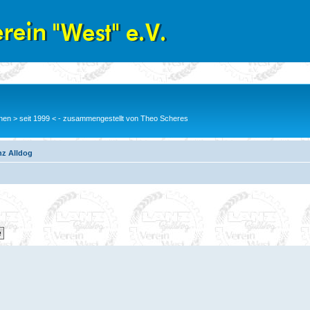
en > seit 1999 < - zusammengestellt von Theo Scheres
nz Alldog