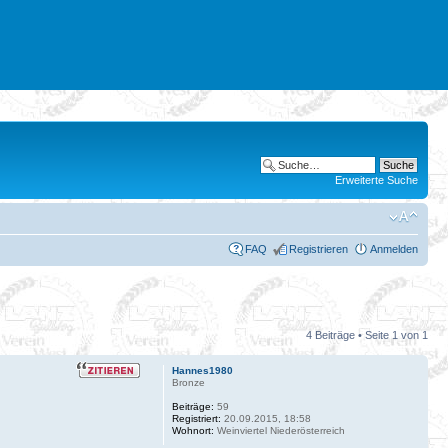
Erweiterte Suche
FAQ
Registrieren
Anmelden
4 Beiträge • Seite
1
von
1
Hannes1980
Bronze
Beiträge:
59
Registriert:
20.09.2015, 18:58
Wohnort:
Weinviertel Niederösterreich