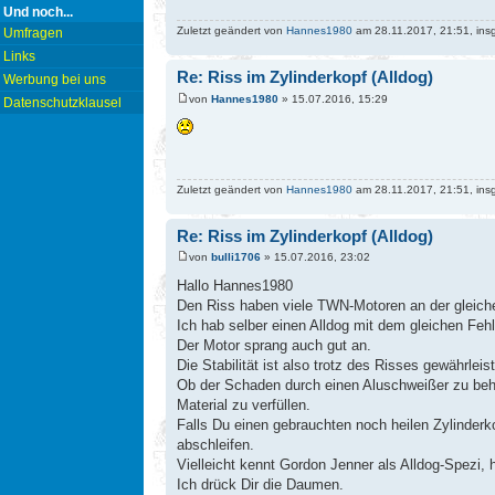
Und noch...
Zuletzt geändert von
Hannes1980
am 28.11.2017, 21:51, ins
Umfragen
Links
Re: Riss im Zylinderkopf (Alldog)
Werbung bei uns
von
Hannes1980
» 15.07.2016, 15:29
Datenschutzklausel
Zuletzt geändert von
Hannes1980
am 28.11.2017, 21:51, ins
Re: Riss im Zylinderkopf (Alldog)
von
bulli1706
» 15.07.2016, 23:02
Hallo Hannes1980
Den Riss haben viele TWN-Motoren an der gleich
Ich hab selber einen Alldog mit dem gleichen Fe
Der Motor sprang auch gut an.
Die Stabilität ist also trotz des Risses gewährlei
Ob der Schaden durch einen Aluschweißer zu behebe
Material zu verfüllen.
Falls Du einen gebrauchten noch heilen Zylinder
abschleifen.
Vielleicht kennt Gordon Jenner als Alldog-Spezi, 
Ich drück Dir die Daumen.