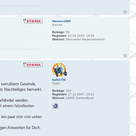
Hannes1980
Bronze
Beiträge:
59
Registriert:
20.09.2015, 18:58
Wohnort:
Weinviertel Niederösterreich
bulli1706
Platin
i verrußtem Gewinde.
ts Nachteiliges bemerkt.
Beiträge:
522
Registriert:
17.12.2007, 23:21
Wohnort:
24855 Gammellund
gefährdet werden.
it einem hitzefesten
r ein paar mm von unten
igen Antworten für Dich.