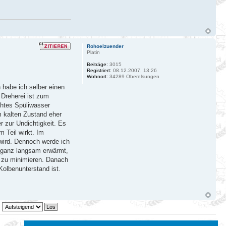
Rohoelzuender
Platin
Beiträge:
3015
Registriert:
08.12.2007, 13:26
Wohnort:
34289 Oberelsungen
 habe ich selber einen
 Dreherei ist zum
chtes Spüliwasser
m kalten Zustand eher
 zur Undichtigkeit. Es
 Teil wirkt. Im
 wird. Dennoch werde ich
n ganz langsam erwärmt,
 zu minimieren. Danach
olbenunterstand ist.
4 Beiträge • Seite
1
von
1