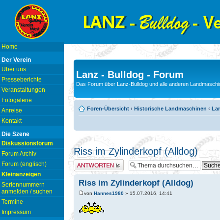
Home
Der Verein
Über uns
Lanz - Bulldog - Forum
Presseberichte
Das Forum über Lanz-Bulldog und alle anderen Landmaschin
Veranstaltungen
Fotogalerie
Foren-Übersicht
‹
Historische Landmaschinen
‹
La
Anreise
Kontakt
Die Szene
Diskussionsforum
Riss im Zylinderkopf (Alldog)
Forum Archiv
Antwort erstellen
Forum (englisch)
Kleinanzeigen
Riss im Zylinderkopf (Alldog)
Seriennummern
anmelden / suchen
von
Hannes1980
» 15.07.2016, 14:41
Termine
Impressum