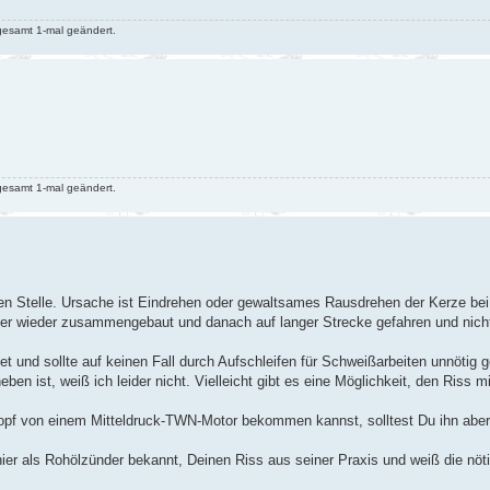
gesamt 1-mal geändert.
gesamt 1-mal geändert.
en Stelle. Ursache ist Eindrehen oder gewaltsames Rausdrehen der Kerze be
hler wieder zusammengebaut und danach auf langer Strecke gefahren und nich
stet und sollte auf keinen Fall durch Aufschleifen für Schweißarbeiten unnötig 
n ist, weiß ich leider nicht. Vielleicht gibt es eine Möglichkeit, den Riss m
kopf von einem Mitteldruck-TWN-Motor bekommen kannst, solltest Du ihn abe
hier als Rohölzünder bekannt, Deinen Riss aus seiner Praxis und weiß die nöt