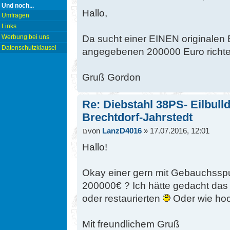
Und noch...
Hallo,
Umfragen
Links
Da sucht einer EINEN originalen E
Werbung bei uns
Datenschutzklausel
angegebenen 200000 Euro richte
Gruß Gordon
Re: Diebstahl 38PS- Eilbull
Brechtdorf-Jahrstedt
von
LanzD4016
» 17.07.2016, 12:01
Hallo!
Okay einer gern mit Gebauchsspur
200000€ ? Ich hätte gedacht das 
oder restaurierten
Oder wie hoc
Mit freundlichem Gruß