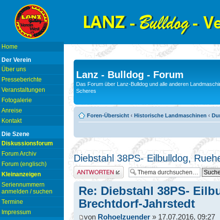
Home
Der Verein
Über uns
Lanz - Bulldog - Forum
Presseberichte
Das Forum über Lanz-Bulldog und alle anderen Landmaschin
Veranstaltungen
Scheres
Fotogalerie
Anreise
Foren-Übersicht
‹
Historische Landmaschinen
‹
Du
Kontakt
Die Szene
Diskussionsforum
Forum Archiv
Diebstahl 38PS- Eilbulldog, Rueh
Forum (englisch)
Antwort erstellen
Kleinanzeigen
Seriennummern
Re: Diebstahl 38PS- Eilb
anmelden / suchen
Brechtdorf-Jahrstedt
Termine
Impressum
von
Rohoelzuender
» 17.07.2016, 09:27