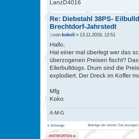
LanzD4016
Re: Diebstahl 38PS- Eilbull
Brechtdorf-Jahrstedt
von
koko5
» 13.11.2016, 12:51
Hallo,
Hat einer mal überlegt wer das s
überzogenen Preisen fischt? Das
Eilerbulldogs. Drum sind die Prei
explodiert. Der Dreck im Koffer 
Mfg
Koko
A-M-G
Beiträge der letzten Zeit anzeigen
Vorherige
Antwort erstellen