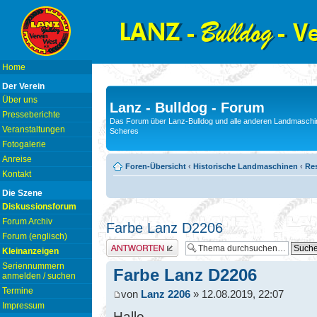
Home
Der Verein
Über uns
Lanz - Bulldog - Forum
Presseberichte
Das Forum über Lanz-Bulldog und alle anderen Landmaschin
Veranstaltungen
Scheres
Fotogalerie
Anreise
Foren-Übersicht
‹
Historische Landmaschinen
‹
Res
Kontakt
Die Szene
Diskussionsforum
Forum Archiv
Farbe Lanz D2206
Forum (englisch)
Antwort erstellen
Kleinanzeigen
Seriennummern
Farbe Lanz D2206
anmelden / suchen
Termine
von
Lanz 2206
» 12.08.2019, 22:07
Impressum
Hallo,