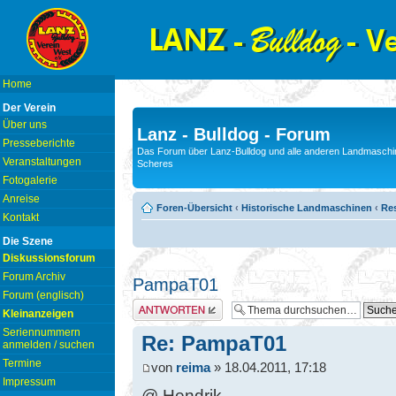
Home
Der Verein
Über uns
Lanz - Bulldog - Forum
Presseberichte
Das Forum über Lanz-Bulldog und alle anderen Landmaschin
Veranstaltungen
Scheres
Fotogalerie
Anreise
Foren-Übersicht
‹
Historische Landmaschinen
‹
Res
Kontakt
Die Szene
Diskussionsforum
Forum Archiv
PampaT01
Forum (englisch)
Antwort erstellen
Kleinanzeigen
Seriennummern
Re: PampaT01
anmelden / suchen
Termine
von
reima
» 18.04.2011, 17:18
Impressum
@ Hendrik