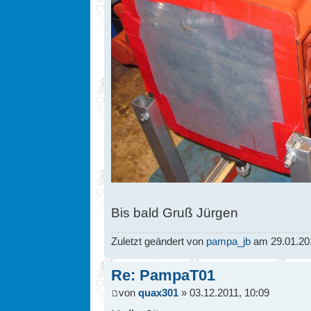
Bis bald Gruß Jürgen
Zuletzt geändert von
pampa_jb
am 29.01.201
Re: PampaT01
von
quax301
» 03.12.2011, 10:09