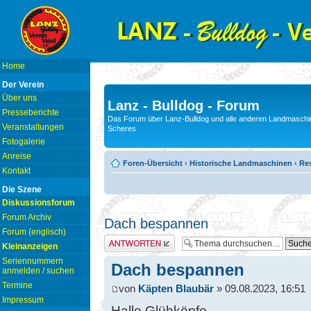
Home
Der Verein
Über uns
Lanz - Bulldog - Forum
Presseberichte
Das Forum über Lanz-Bulldog und alle anderen Landmaschin
Veranstaltungen
Scheres
Fotogalerie
Anreise
Foren-Übersicht
‹
Historische Landmaschinen
‹
Res
Kontakt
Die Szene
Diskussionsforum
Forum Archiv
Dach bespannen
Forum (englisch)
Antwort erstellen
Kleinanzeigen
Seriennummern
Dach bespannen
anmelden / suchen
Termine
von
Käpten Blaubär
» 09.08.2023, 16:51
Impressum
Hallo Glühköpfe,