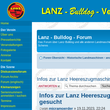
Home
Der Verein
Über uns
Lanz - Bulldog - Forum
Presseberichte
Das Forum über Lanz-Bulldog und alle anderen Landmaschin
Veranstaltungen
Scheres
Fotogalerie
Anreise
Foren-Übersicht
‹
Historische Landmaschinen
‹
and
Kontakt
Die Szene
Diskussionsforum
Forum Archiv
Infos zur Lanz Heereszugmaschi
Forum (englisch)
Antwort erstellen
Kleinanzeigen
Seriennummern
Infos zur Lanz Heeresz
anmelden / suchen
gesucht
Termine
Impressum
von
micramoerder
» 19.11.2023, 22:24