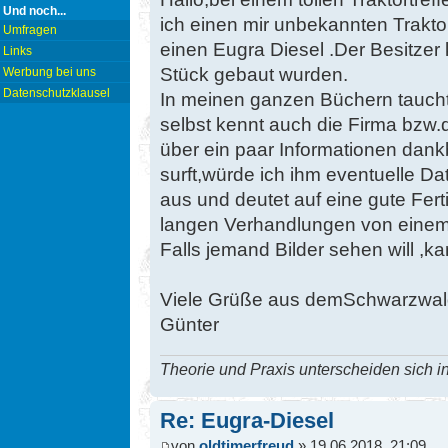
Und noch...
ich einen mir unbekannten Trakt
Umfragen
einen Eugra Diesel .Der Besitzer
Links
Stück gebaut wurden.
Werbung bei uns
Datenschutzklausel
In meinen ganzen Büchern taucht
selbst kennt auch die Firma bzw.
über ein paar Informationen dankb
surft,würde ich ihm eventuelle Dat
aus und deutet auf eine gute Fert
langen Verhandlungen von einem 
Falls jemand Bilder sehen will ,k
Viele Grüße aus demSchwarzwa
Günter
Theorie und Praxis unterscheiden sich in
Re: Eugra-Diesel
von
oldtimerfreud
» 19.06.2018, 21:09