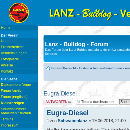
Home
Der Verein
Über uns
Lanz - Bulldog - Forum
Presseberichte
Das Forum über Lanz-Bulldog und alle anderen Landmaschin
Veranstaltungen
Scheres
Fotogalerie
Anreise
Foren-Übersicht
‹
Historische Landmaschinen
‹
and
Kontakt
Die Szene
Diskussionsforum
Forum Archiv
Eugra-Diesel
Forum (englisch)
Antwort erstellen
Kleinanzeigen
Seriennummern
Eugra-Diesel
anmelden / suchen
Termine
von
Schwabenlanz
» 19.06.2018, 21:00
Impressum
Hallo,bei einem tollen Traktortre