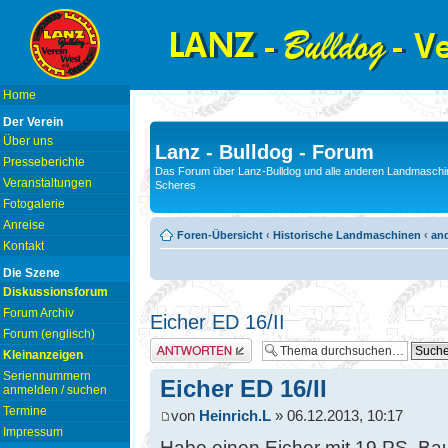
Home
Der Verein
Über uns
Lanz - Bulldog - Forum
Presseberichte
Das Forum über Lanz-Bulldog und alle anderen Landmaschin
Veranstaltungen
Scheres
Fotogalerie
Anreise
Foren-Übersicht
‹
Historische Landmaschinen
‹
and
Kontakt
Die Szene
Diskussionsforum
Forum Archiv
Eicher ED 16/II
Forum (englisch)
Antwort erstellen
Kleinanzeigen
Seriennummern
Eicher ED 16/II
anmelden / suchen
Termine
von
Heinrich.L
» 06.12.2013, 10:17
Impressum
Habe einen Eicher mit 19 PS, Ba