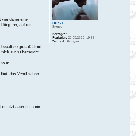
t war daher eine
LukeV1
nd fängt an, auf dem
Bronze
Beiträge:
59
Registriert:
25.05.2020, 19:38
Wohnort:
Strohgäu
 doppelt so groß (0,3mm)
 mich auch überrascht.
chaut:
läuft das Ventil schon
r jetzt auch noch nie