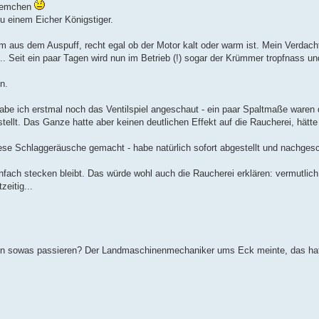
blemchen
u einem Eicher Königstiger.
m aus dem Auspuff, recht egal ob der Motor kalt oder warm ist. Mein Verdach
.. Seit ein paar Tagen wird nun im Betrieb (!) sogar der Krümmer tropfnass u
n.
abe ich erstmal noch das Ventilspiel angeschaut - ein paar Spaltmaße waren
llt. Das Ganze hatte aber keinen deutlichen Effekt auf die Raucherei, hätte
ese Schlaggeräusche gemacht - habe natürlich sofort abgestellt und nachges
nfach stecken bleibt. Das würde wohl auch die Raucherei erklären: vermutlich 
eitig...
n sowas passieren? Der Landmaschinenmechaniker ums Eck meinte, das hat e