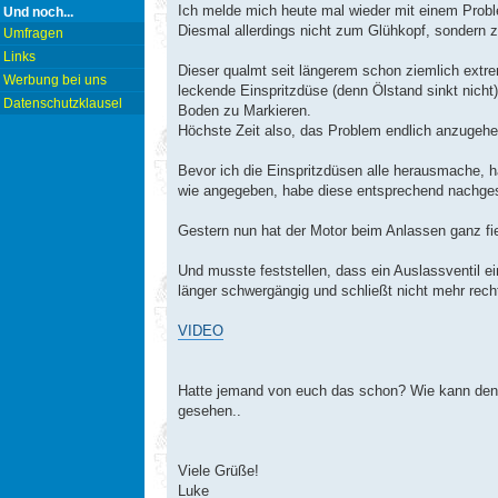
Ich melde mich heute mal wieder mit einem Pro
Und noch...
Diesmal allerdings nicht zum Glühkopf, sondern z
Umfragen
Links
Dieser qualmt seit längerem schon ziemlich extre
Werbung bei uns
leckende Einspritzdüse (denn Ölstand sinkt nicht)
Datenschutzklausel
Boden zu Markieren.
Höchste Zeit also, das Problem endlich anzugehe
Bevor ich die Einspritzdüsen alle herausmache, h
wie angegeben, habe diese entsprechend nachgeste
Gestern nun hat der Motor beim Anlassen ganz fi
Und musste feststellen, dass ein Auslassventil ei
länger schwergängig und schließt nicht mehr rechtz
VIDEO
Hatte jemand von euch das schon? Wie kann den
gesehen..
Viele Grüße!
Luke