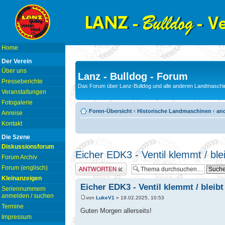
Home
Der Verein
Über uns
Lanz - Bulldog - Forum
Presseberichte
Das Forum über Lanz-Bulldog und alle anderen Landmaschin
Veranstaltungen
Fotogalerie
Foren-Übersicht
‹
Historische Landmaschinen
‹
and
Anreise
Kontakt
Die Szene
Diskussionsforum
Eicher EDK3 - Ventil klemmt / ble
Forum Archiv
Antwort erstellen
Forum (englisch)
Kleinanzeigen
Eicher EDK3 - Ventil klemmt / bleibt
Seriennummern
anmelden / suchen
von
LukeV1
» 19.02.2025, 10:53
Termine
Guten Morgen allerseits!
Impressum