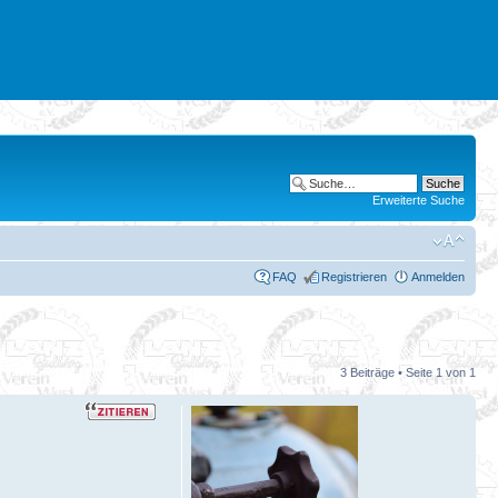
Erweiterte Suche
FAQ
Registrieren
Anmelden
3 Beiträge • Seite
1
von
1