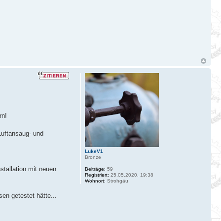
rn!
Luftansaug- und
LukeV1
Bronze
stallation mit neuen
Beiträge:
59
Registriert:
25.05.2020, 19:38
Wohnort:
Strohgäu
sen getestet hätte...