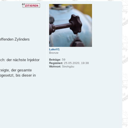
effenden Zylinders
LukeV1
Bronze
ch: der nächste Injektor
Beiträge:
59
Registriert:
25.05.2020, 19:38
Wohnort:
Strohgäu
zeigte, der gesamte
gesetzt, bis dieser in