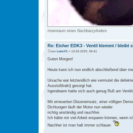
Innenraum eines Nachbarzylinders
Re: Eicher EDK3 - Ventil klemmt / bleibt 
von
LukeV1
» 13.04.2025, 09:41
Guten Morgen!
Heute kann ich nun endlich abschließend über mein
Ursache war letztendlich wie vermutet die defek
Ausstoßtrakt) gesorgt hat.
Irgendwann hatte sich auch genug Ruß am Ventil
Mit erneuerten Düseneinsatz, einer völligen Demon
Dichtungen läuft der Motor nun wieder
richtig anständig und rauchfrei.
Ich hätte mir viel Arbeit ersparen können, wenn ic
Nachher ist man halt immer schlauer.