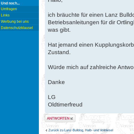
Und noch...
Umfragen
ich bräuchte für einen Lanz Bulld
Links
Betriebsanleitungen für dir Ortli
Werbung bei uns
Datenschutzklausel
was gibt.
Hat jemand einen Kupplungskorb z
Zustand.
Würde mich auf zahlreiche Antwor
Danke
LG
Oldtimerfreud
Antwort erstellen
Zurück zu Lanz-Bulldog, Halb- und Volldiesel