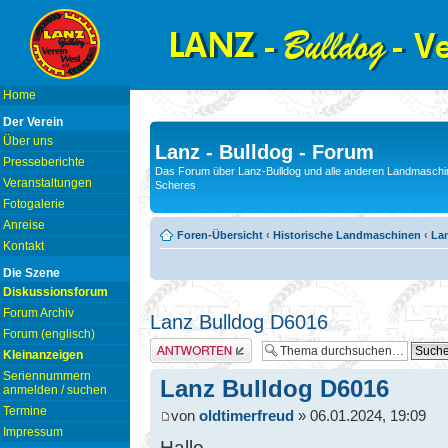
Home
Der Verein
Über uns
Lanz - Bulldog - Forum
Presseberichte
Das Forum über Lanz-Bulldog und alle anderen Landmaschin
Veranstaltungen
Scheres
Fotogalerie
Anreise
Foren-Übersicht
‹
Historische Landmaschinen
‹
Lan
Kontakt
Die Szene
Diskussionsforum
Forum Archiv
Lanz Bulldog D6016
Forum (englisch)
Antwort erstellen
Kleinanzeigen
Seriennummern
Lanz Bulldog D6016
anmelden / suchen
Termine
von
oldtimerfreud
» 06.01.2024, 19:09
Impressum
Hallo,