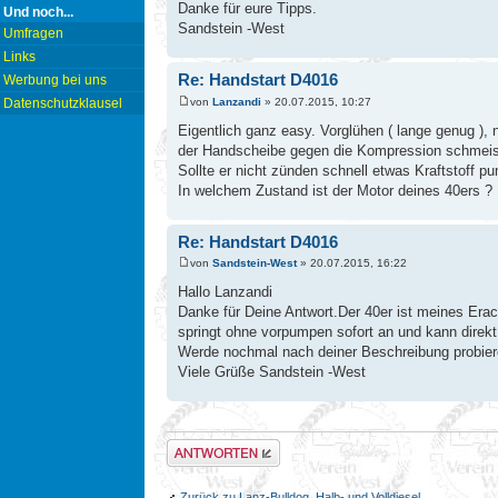
Danke für eure Tipps.
Und noch...
Sandstein -West
Umfragen
Links
Re: Handstart D4016
Werbung bei uns
von
Lanzandi
» 20.07.2015, 10:27
Datenschutzklausel
Eigentlich ganz easy. Vorglühen ( lange genug ), 
der Handscheibe gegen die Kompression schmei
Sollte er nicht zünden schnell etwas Kraftstoff pu
In welchem Zustand ist der Motor deines 40ers ?
Re: Handstart D4016
von
Sandstein-West
» 20.07.2015, 16:22
Hallo Lanzandi
Danke für Deine Antwort.Der 40er ist meines Era
springt ohne vorpumpen sofort an und kann direkt
Werde nochmal nach deiner Beschreibung probier
Viele Grüße Sandstein -West
Antwort erstellen
Zurück zu Lanz-Bulldog, Halb- und Volldiesel