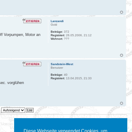
Lanzandi
Gold
Beiträge:
372
toff Vorpumpen, Motor an
Registriert:
26.05.2006, 21:12
Wohnort:
???
Sandstein-West
Benutzer
Beiträge:
40
Registriert:
13.04.2015, 21:33
sec. vorglühen
3 Beiträge • Seite
1
von
1
Diese Webseite verwendet Cookies, um
Gehe zu: