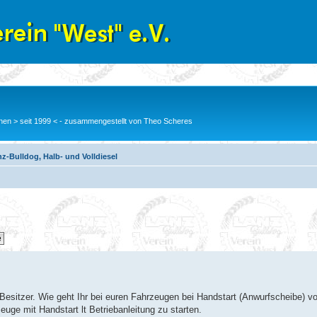
en > seit 1999 < - zusammengestellt von Theo Scheres
z-Bulldog, Halb- und Volldiesel
esitzer. Wie geht Ihr bei euren Fahrzeugen bei Handstart (Anwurfscheibe) vo
euge mit Handstart lt Betriebanleitung zu starten.