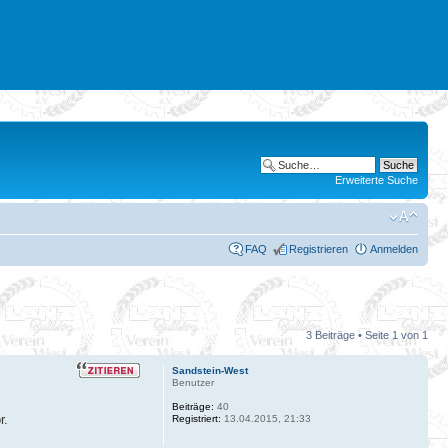
Erweiterte Suche
FAQ
Registrieren
Anmelden
3 Beiträge • Seite
1
von
1
Sandstein-West
Benutzer
Beiträge:
40
r.
Registriert:
13.04.2015, 21:33