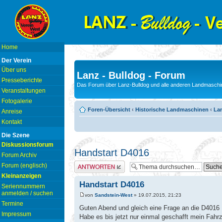
Home
Der Verein
Über uns
Lanz - Bulldog - Forum
Presseberichte
Das Forum über Lanz-Bulldog und alle anderen Landmaschin
Veranstaltungen
Fotogalerie
Foren-Übersicht
‹
Historische Landmaschinen
‹
Lan
Anreise
Kontakt
Die Szene
Diskussionsforum
Handstart D4016
Forum Archiv
Antwort erstellen
Forum (englisch)
Kleinanzeigen
Handstart D4016
Seriennummern
anmelden / suchen
von
Sandstein-West
» 19.07.2015, 21:23
Termine
Guten Abend und gleich eine Frage an die D4016 B
Impressum
Habe es bis jetzt nur einmal geschafft mein Fahrz