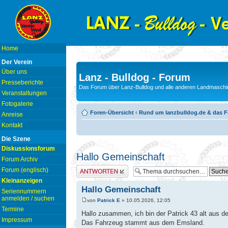
Home
Der Verein
Über uns
Lanz - Bulldog - Forum
Presseberichte
Das Forum über Lanz-Bulldog und alle anderen Landmaschin
Veranstaltungen
Fotogalerie
Foren-Übersicht
‹
Rund um lanzbulldog.de & das 
Anreise
Kontakt
Die Szene
Diskussionsforum
Hallo Gemeinschaft
Forum Archiv
Antwort erstellen
Forum (englisch)
Kleinanzeigen
Hallo Gemeinschaft
Seriennummern
anmelden / suchen
von
Patrick E
» 10.05.2026, 12:05
Termine
Hallo zusammen, ich bin der Patrick 43 alt aus 
Impressum
Das Fahrzeug stammt aus dem Emsland.