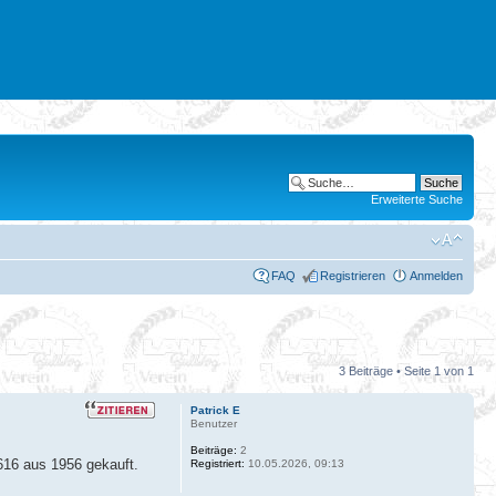
Erweiterte Suche
FAQ
Registrieren
Anmelden
3 Beiträge • Seite
1
von
1
Patrick E
Benutzer
Beiträge:
2
616 aus 1956 gekauft.
Registriert:
10.05.2026, 09:13