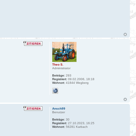
Theo S.
Administrator
Beiträge:
293
Registriert:
09.02.2006, 18:18
Wohnort:
41844 Wegberg
Ansch99
Benutzer
Beiträge:
30
Registriert:
27.10.2023, 16:25
Wohnort:
56281 Karbach