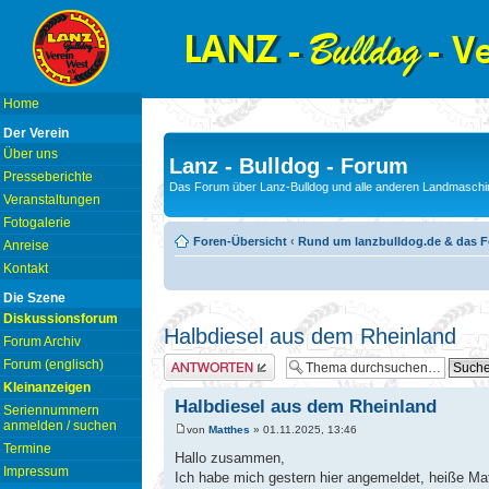
Home
Der Verein
Über uns
Lanz - Bulldog - Forum
Presseberichte
Das Forum über Lanz-Bulldog und alle anderen Landmaschin
Veranstaltungen
Fotogalerie
Foren-Übersicht
‹
Rund um lanzbulldog.de & das 
Anreise
Kontakt
Die Szene
Diskussionsforum
Halbdiesel aus dem Rheinland
Forum Archiv
Antwort erstellen
Forum (englisch)
Kleinanzeigen
Halbdiesel aus dem Rheinland
Seriennummern
anmelden / suchen
von
Matthes
» 01.11.2025, 13:46
Termine
Hallo zusammen,
Impressum
Ich habe mich gestern hier angemeldet, heiße M