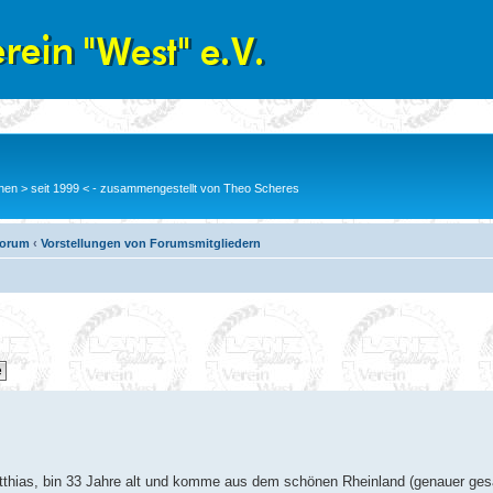
en > seit 1999 < - zusammengestellt von Theo Scheres
Forum
‹
Vorstellungen von Forumsmitgliedern
atthias, bin 33 Jahre alt und komme aus dem schönen Rheinland (genauer ge