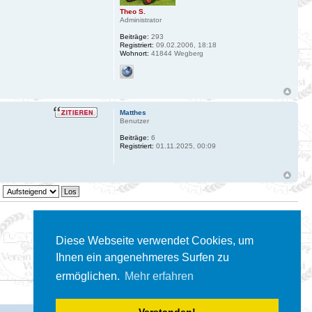
Theo S.
Administrator
Beiträge:
293
Registriert:
09.02.2006, 18:18
Wohnort:
41844 Wegberg
Matthes
Benutzer
Beiträge:
6
Registriert:
01.11.2025, 00:09
3 Beiträge • Seite
1
von
1
Diese Webseite verwendet Cookies, um
Gehe zu:
Ihnen ein angenehmeres Surfen zu
ermöglichen.
Mehr erfahren