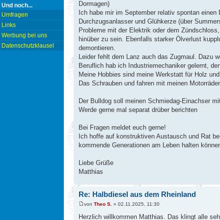
Dormagen)
Und noch...
Ich habe mir im September relativ spontan einen
Umfragen
Durchzugsanlasser und Glühkerze (über Summerspul
Links
Probleme mit der Elektrik oder dem Zündschloss, 
Werbung bei uns
hinüber zu sein. Ebenfalls starker Ölverlust kupp
Datenschutzklausel
demontieren.
Leider fehlt dem Lanz auch das Zugmaul. Dazu we
Beruflich hab ich Industriemechaniker gelernt, 
Meine Hobbies sind meine Werkstatt für Holz und 
Das Schrauben und fahren mit meinen Motorräder
Der Bulldog soll meinen Schmiedag-Einachser mit 
Werde gerne mal separat drüber berichten
Bei Fragen meldet euch gerne!
Ich hoffe auf konstruktiven Austausch und Rat be
kommende Generationen am Leben halten können (g
Liebe Grüße
Matthias
Re: Halbdiesel aus dem Rheinland
von
Theo S.
» 02.11.2025, 11:30
Herzlich willkommen Matthias. Das klingt alle seh