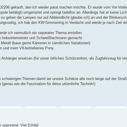
 D2206 gekauft, den ich wieder parat machen möchte. Er wurde vom Vor-Vorbe
e betätigt) umgerüstet und springt tadellos an. Allerdings hat er keine Lic
so gehen die Lampen nur auf Abblendlicht (glaube ich) an und der Blinkersch
lungsseitig, ich hab den KW-Simmerring in Verdacht und werde je nach Zeit dor
rde ich vermutlich ein separates Thema erstellen.
den Industriemeister und Schweißfachmann gemacht.
Metall (baue gerne Kanonen in sämtlichen Variationen)
n und mein V8-betriebenes Pony.
Anhänger ersetzen (für unser örtliches Schützenfest, als Zugfahrzeug für u
i schwierigen Themen damit wir unsere Schätze alle noch lange auf der Straß
enau wie die Faszination für diese urtümliche Technik!)
r spannend. Viel Erfolg!