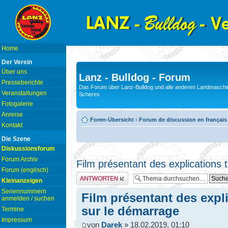
Home
Der Verein
Über uns
Lanz - Bulldog - Forum
Presseberichte
Das Forum über Lanz-Bulldog und alle anderen Landmaschin
Veranstaltungen
Scheres
Fotogalerie
Anreise
Foren-Übersicht
‹
Forum de discussion en français
Kontakt
Die Szene
Diskussionsforum
Forum Archiv
Film présentant des explications
Forum (englisch)
Antwort erstellen
Kleinanzeigen
Seriennummern
Film présentant des expl
anmelden / suchen
sur le démarrage
Termine
Impressum
von
Darek
» 18.02.2019, 01:10